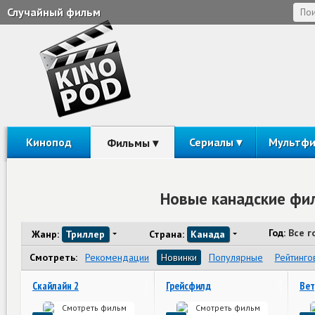
Случайный фильм
Кинопод
Сериалы
Мультф
Фильмы
Новые канадские фи
Год:
Все г
Жанр:
Триллер
Страна:
Канада
Смотреть:
Рекомендации
Новинки
Популярные
Рейтинго
Скайлайн 2
Грейсфилд
Вет