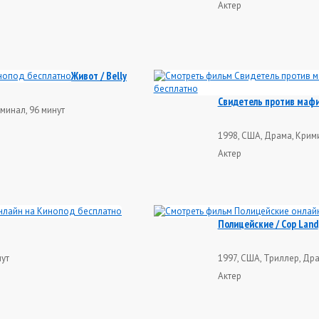
Актер
Живот / Belly
Свидетель против мафии
минал, 96 минут
1998, США, Драма, Крими
Актер
Полицейские / Cop Land
нут
1997, США, Триллер, Дра
Актер