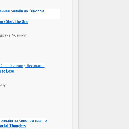
 / She's the One
драма, 96 минут
 to Lose
инут
ortal Thoughts