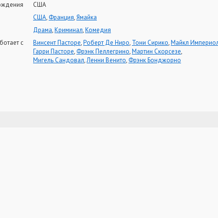
ождения
США
США
,
Франция
,
Ямайка
Драма
,
Криминал
,
Комедия
ботает с
Винсент Пасторе
,
Роберт Де Ниро
,
Тони Сирико
,
Майкл Империо
Гарри Пасторе
,
Фрэнк Пеллегрино
,
Мартин Скорсезе
,
Мигель Сандовал
,
Ленни Венито
,
Фрэнк Бонджорно