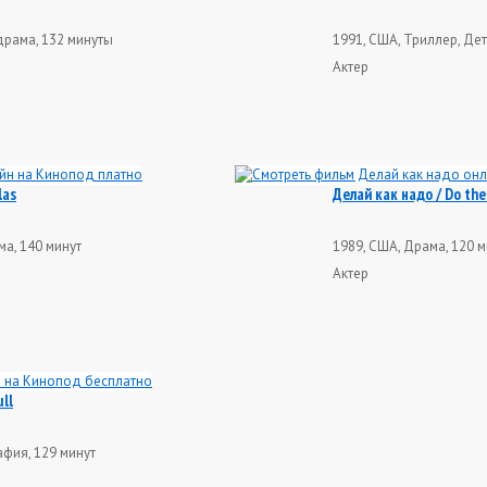
драма, 132 минуты
1991, США, Триллер, Дет
Актер
las
Делай как надо / Do the
ма, 140 минут
1989, США, Драма, 120 м
Актер
ll
афия, 129 минут