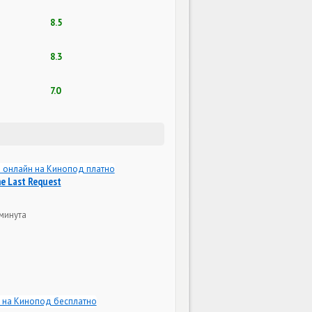
8.5
8.3
7.0
e Last Request
 минута