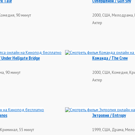
rk Tale
Супершпион / Gun Shy
Комедия, 90 минут
2000, США, Мелодрама, 
Актер
 Under Hellgate Bridge
Команда / The Crew
ма, 90 минут
2000, США, Комедия, Кр
Актер
anos
Энтропия / Entropy
Криминал, 55 минут
1999, США, Драма, Мело