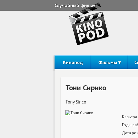
Случайный фильм
Кинопод
Фильмы
С
Тони Сирико
Tony Sirico
Карьера
Годы ра
Дата ро