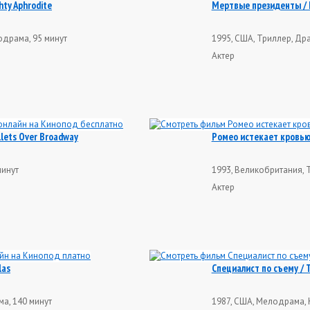
ty Aphrodite
Мертвые президенты / 
одрама, 95 минут
1995, США, Триллер, Дра
Актер
lets Over Broadway
Ромео истекает кровью 
минут
1993, Великобритания, 
Актер
las
Специалист по съему / T
ма, 140 минут
1987, США, Мелодрама, 