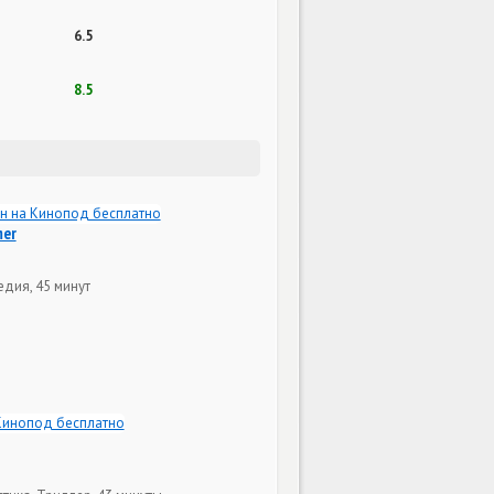
6.5
8.5
mer
едия, 45 минут