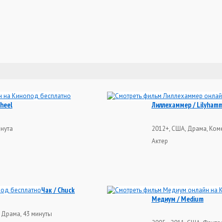
heel
Лиллехаммер / Lilyham
инута
2012+, США, Драма, Ком
Актер
Чак / Chuck
Медиум / Medium
 Драма, 43 минуты