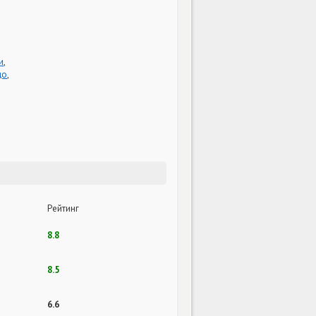
и
,
цо
,
Рейтинг
8.8
8.5
6.6