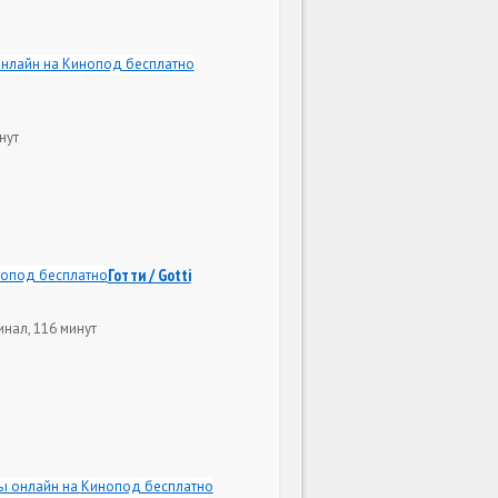
нут
Готти / Gotti
нал, 116 минут