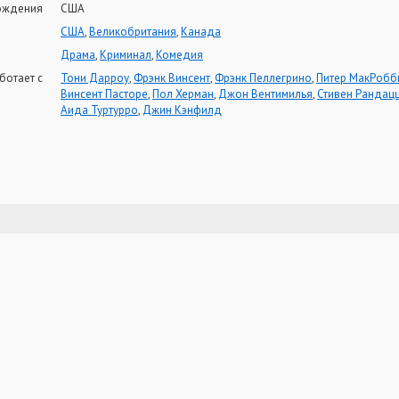
ождения
США
США
,
Великобритания
,
Канада
Драма
,
Криминал
,
Комедия
ботает с
Тони Дарроу
,
Фрэнк Винсент
,
Фрэнк Пеллегрино
,
Питер МакРобб
Винсент Пасторе
,
Пол Херман
,
Джон Вентимилья
,
Стивен Рандац
Аида Туртурро
,
Джин Кэнфилд