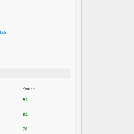
 ст.
,
Рейтинг
9.1
8.1
7.8