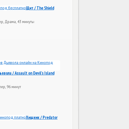
Щит / The Shield
р, Драма, 43 минуты
вола / Assault on Devil's Island
лер, 96 минут
Хищник / Predator