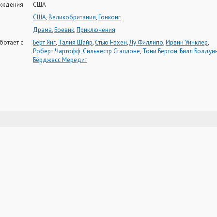
ождения
США
США
,
Великобритания
,
Гонконг
Драма
,
Боевик
,
Приключения
ботает с
Берт Янг
,
Талия Шайр
,
Стью Нэхен
,
Лу Филлипо
,
Ирвин Уинклер
,
Роберт Чартофф
,
Сильвестр Сталлоне
,
Тони Бертон
,
Билл Болдуин
Бёрджесс Мередит