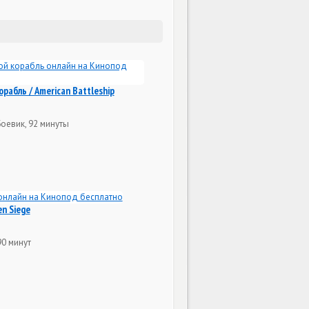
рабль / American Battleship
Боевик, 92 минуты
en Siege
90 минут