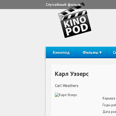
Случайный фильм
Кинопод
Фильмы
С
Карл Уэзерс
Carl Weathers
Карьера
Годы ра
Дата ро