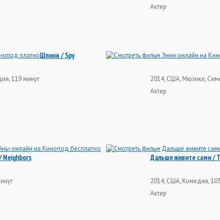
Актер
Шпион / Spy
дия, 119 минут
2014, США, Мюзикл, Сем
Актер
/ Neighbors
Дальше живите сами / Th
минут
2014, США, Комедия, 10
Актер