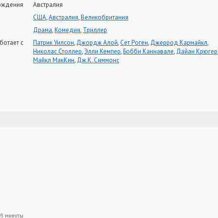
ождения
Австралия
США
,
Австралия
,
Великобритания
Драма
,
Комедия
,
Триллер
ботает с
Патрик Уилсон
,
Джордж Алой
,
Сет Роген
,
Джеррод Кармайкл
,
Николас Столлер
,
Элли Кемпер
,
Бобби Каннавале
,
Дайан Крюгер
Майкл МакКин
,
Дж.К. Симмонс
93 минуты