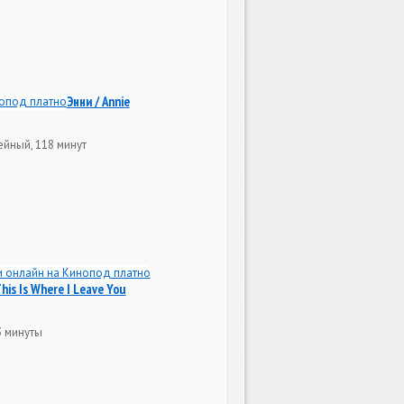
Энни / Annie
ейный, 118 минут
is Is Where I Leave You
3 минуты