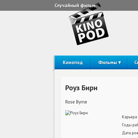
Случайный фильм
Кинопод
Фильмы
С
Роуз Бирн
Rose Byrne
Карьера
Годы ра
Дата ро