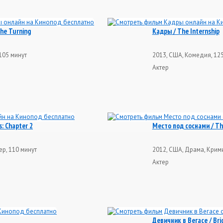
he Turning
Кадры / The Internship
105 минут
2013, США, Комедия, 12
Актер
s: Chapter 2
Место под соснами / Th
ер, 110 минут
2012, США, Драма, Крими
Актер
Девичник в Вегасе / Bri