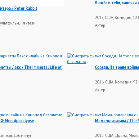
Я люблю тебя, папочка /
тера / Peter Rabbit
2017, США, Комедия, 12
ультфильм, Фэнтези
Актер
етты Лакс / The Immortal Life of
Соседи. На тропе войны 2
2016, США, Комедия, 92
Актер
 X-Men: Apocalypse
Мама-прилипала / The 
энтези, 136 минут
2015, США, Драма, Мело