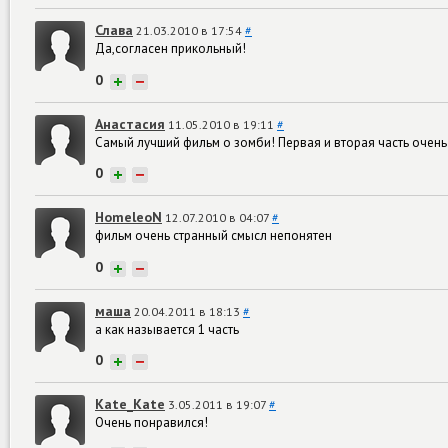
Слава
21.03.2010 в 17:54
#
Да,согласен прикольный!
0
+
−
Анастасия
11.05.2010 в 19:11
#
Самый лучший фильм о зомби! Первая и вторая часть очень 
0
+
−
HomeleoN
12.07.2010 в 04:07
#
фильм очень странный смысл непонятен
0
+
−
маша
20.04.2011 в 18:13
#
а как называется 1 часть
0
+
−
Kate_Kate
3.05.2011 в 19:07
#
Очень понравился!