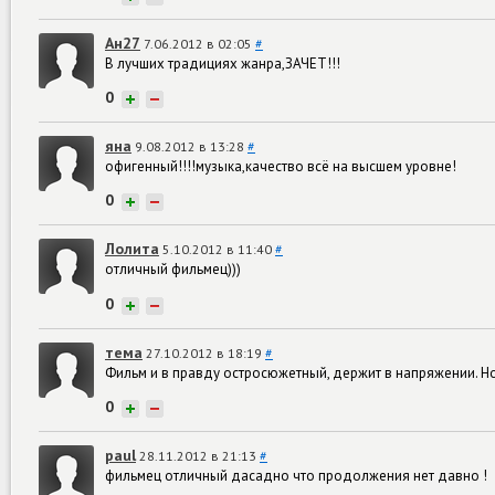
Ан27
7.06.2012 в 02:05
#
В лучших традициях жанра,ЗАЧЕТ!!!
0
+
−
яна
9.08.2012 в 13:28
#
офигенный!!!!музыка,качество всё на высшем уровне!
0
+
−
Лолита
5.10.2012 в 11:40
#
отличный фильмец)))
0
+
−
тема
27.10.2012 в 18:19
#
Фильм и в правду остросюжетный, держит в напряжении. Но 
0
+
−
paul
28.11.2012 в 21:13
#
фильмец отличный дасадно что продолжения нет давно !