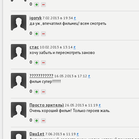
0
+
−
igoryk
7.02.2013 в 19:34
#
да уж , впечатлил фильмец! всем смотреть
0
+
−
стас
10.02.2013 в 13:14
#
хочу забыть и пересмотреть заново
0
+
−
???????????
16.05.2013 в 17:12
#
фильм супер!!!!!!!
0
+
−
Просто зритель)
26.05.2013 в 11:19
#
Очень хороший фильм! Только героев жаль.
0
+
−
Dau1et
7.06.2013 в 11:19
#