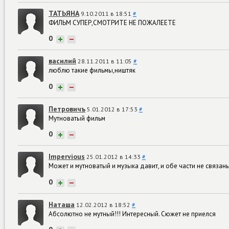
ТАТЬЯНА
9.10.2011 в 18:51
#
ФИЛЬМ СУПЕР,СМОТРИТЕ НЕ ПОЖАЛЕЕТЕ
0
+
−
василий
28.11.2011 в 11:05
#
люблю такие фильмы,ништяк
0
+
−
Петровичъ
5.01.2012 в 17:53
#
Мутноватый фильм
0
+
−
Impervious
25.01.2012 в 14:33
#
Может и мутноватый и музыка давит, и обе части не связаны
0
+
−
Наташа
12.02.2012 в 18:52
#
Абсолютно не мутный!!! Интересный. Сюжет не приелся