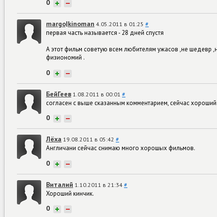
0
+
−
margo|kinoman
4.05.2011 в 01:25
#
первая часть называется - 28 дней спустя
А этот фильм советую всем любителям ужасов ,не шедевр ,
физиономий .
0
+
−
БейГеев
1.08.2011 в 00:01
#
согласен с выше сказанным комментарием, сейчас хороши
0
+
−
Лёха
19.08.2011 в 05:42
#
Англичани сейчас снимаю много хорошых фильмов.
0
+
−
Виталий
1.10.2011 в 21:34
#
Хороший кинчик.
0
+
−