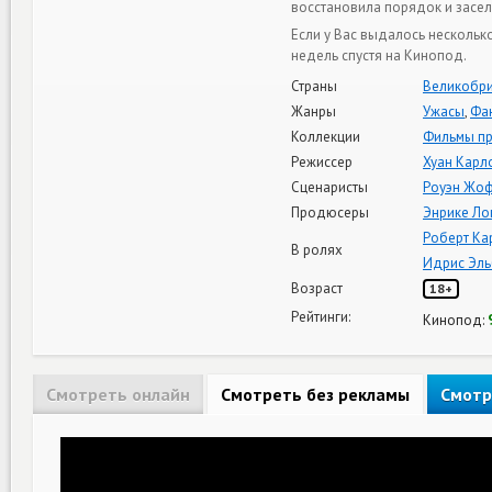
восстановила порядок и засе
Если у Вас выдалось нескольк
недель спустя на Кинопод.
Страны
Великобри
Жанры
Ужасы
,
Фа
Коллекции
Фильмы пр
Режиссер
Хуан Карл
Сценаристы
Роуэн Жо
Продюсеры
Энрике Ло
Роберт Ка
В ролях
Идрис Эль
Возраст
18+
Рейтинги:
Кинопод:
Смотреть онлайн
Смотреть без рекламы
Смотр