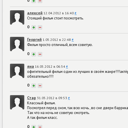
0
+
−
алексей
12.04.2012 в 16:40
#
Стоящий фильм стоит посмотреть.
0
+
−
Георгий
1.05.2012 в 22:48
#
Фильм просто отличный, всем советую.
0
+
−
яна
16.05.2012 в 06:54
#
офигительный фильм один из лучших в своём жанре!!!!актё
обязательно!!!!
0
+
−
Стар
31.05.2012 в 09:53
#
Классный фильм.
Посмотрел перед сном, так всю ночь , во сне двери баррик
Так что на ночь не советую смотреть.
А так фильм класс.
0
+
−