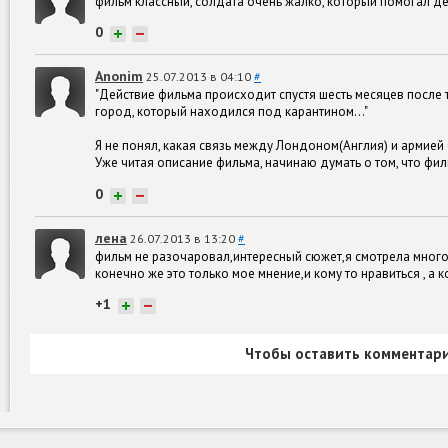
фильм классный, солдата очень жалко, который помогал д
0
+
−
Anonim
25.07.2013 в 04:10
#
"Действие фильма происходит спустя шесть месяцев после 
город, который находился под карантином…"
Я не понял, какая связь между Лондоном(Англия) и армией
Уже читая описание фильма, начинаю думать о том, что фил
0
+
−
лена
26.07.2013 в 13:20
#
фильм не разочаровал,интересный сюжет,я смотрела много 
конечно же это только мое мнение,и кому то нравиться , а к
+1
+
−
Чтобы оставить комментари