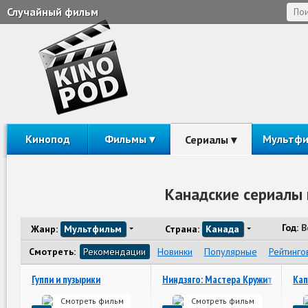
Случайный фильм
Кинопод
Фильмы
Мультф
Сериалы
Канадские сериалы
Год:
В
Жанр:
Мультфильм
Страна:
Канада
Смотреть:
Рекомендации
Новинки
Популярные
Рейтинго
Гуппи и пузырики
Ниндзяго: Мастера Кружитцу
Кап