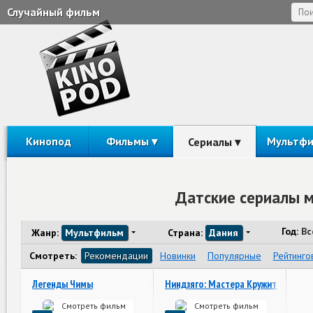
Случайный фильм
Кинопод
Фильмы
Мультф
Сериалы
Датские сериалы 
Год:
Вс
Жанр:
Мультфильм
Страна:
Дания
Смотреть:
Рекомендации
Новинки
Популярные
Рейтинго
Легенды Чимы
Ниндзяго: Мастера Кружитцу