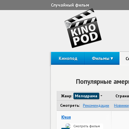
Случайный фильм
Кинопод
Фильмы
С
Популярные амер
Жанр:
Мелодрама
Страна
Смотреть:
Рекомендации
Новинки
Юная