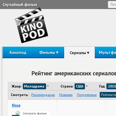
Случайный фильм
Кинопод
Фильмы
Мультф
Сериалы
Рейтинг американских сериало
Жанр:
Мелодрама
Страна:
США
Год:
201
Смотреть:
Рекомендации
Новинки
Популярные
Рейтинго
Юная