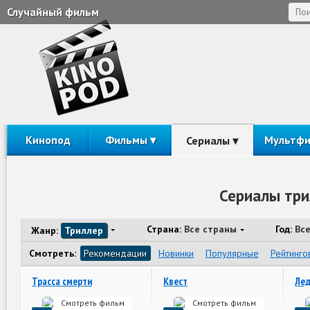
Случайный фильм
Кинопод
Фильмы
Мультф
Сериалы
Сериалы три
Страна:
Все страны
Год:
Вс
Жанр:
Триллер
Смотреть:
Рекомендации
Новинки
Популярные
Рейтинго
Трасса смерти
Квест
Лед