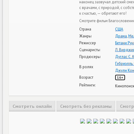
наконец зазвучал детский смех
с врачами, с природой, с собс
к счастью, — обретают его!
Смотрите фильм Благословение
Страна
США
Жанры
Драма
,
Ме
Режиссер
Бетани Рун
Сценаристы
Л. Вирджи
Продюсеры
Дуглас С.
Гэбриэлль
В ролях
Джули Ко
Возраст
16+
Рейтинги:
Кинопоиск
Смотреть онлайн
Смотреть без рекламы
Смотр