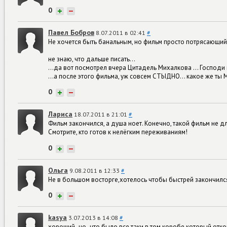
0
+
−
Павел Бобров
8.07.2011 в 02:41
#
Не хочется быть банальным, но фильм просто потрясающий
не знаю, что дальше писать...
...да вот посмотрел вчера Цитадель Михалкова ... Господи 
...а после этого фильма, уж совсем СТЫДНО... какое же ты
0
+
−
Лариса
18.07.2011 в 21:01
#
Фильм закончился, а душа ноет. Конечно, такой фильм не д
Смотрите, кто готов к нелёгким переживаниям!
0
+
−
Ольга
9.08.2011 в 12:33
#
Не в большом восторге,хотелось чтобы быстрей закончилс
0
+
−
kasya
3.07.2013 в 14:08
#
хороший..но..что было все таки в том коробе который откоп