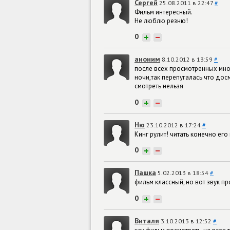
Сергей
25.08.2011 в 22:47
#
Фильм интересный.
Не люблю резню!
0
+
−
аноним
8.10.2012 в 13:59
#
после всех просмотренных мною
ночи,так перепугалась что дос
смотреть нельзя
0
+
−
Ню
23.10.2012 в 17:24
#
Кинг рулит! читать конечно его
0
+
−
Пашка
5.02.2013 в 18:54
#
фильм классный, но вот звук пр
0
+
−
Виталя
3.10.2013 в 12:52
#