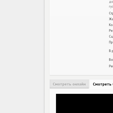
до
гу
Ст
Жа
Ко
Ре
Сц
Пр
В 
Во
Ре
Смотреть онлайн
Смотреть 