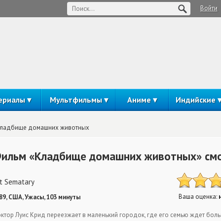
Войти
ериалы
Мультфильмы
Аниме
Индийские
ладбище домашних животных
ильм «Кладбище домашних животных» смо
t Sematary
Ваша оценка:
89, США, Ужасы, 103 минуты
ктор Луис Крид переезжает в маленький городок, где его семью ждет боль