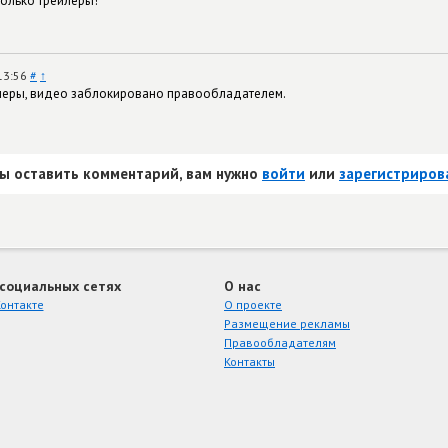
только трейлеры!
13:56
#
↑
йлеры, видео заблокировано правообладателем.
ы оставить комментарий, вам нужно
войти
или
зарегистриров
 социальных сетях
О нас
онтакте
О проекте
Размещение рекламы
Правообладателям
Контакты