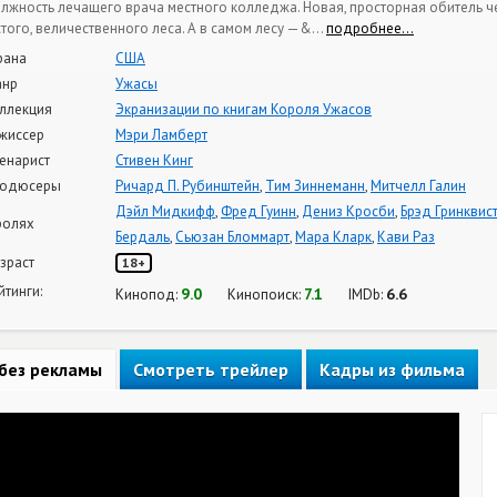
лжность лечащего врача местного колледжа. Новая, просторная обитель 
стого, величественного леса. А в самом лесу —&
…
подробнее…
рана
США
нр
Ужасы
ллекция
Экранизации по книгам Короля Ужасов
жиссер
Мэри Ламберт
енарист
Стивен Кинг
одюсеры
Ричард П. Рубинштейн
,
Тим Зиннеманн
,
Митчелл Галин
Дэйл Мидкифф
,
Фред Гуинн
,
Дениз Кросби
,
Брэд Гринквис
ролях
Бердаль
,
Сьюзан Бломмарт
,
Мара Кларк
,
Кави Раз
зраст
18+
йтинги:
9.0
7.1
6.6
Кинопод:
Кинопоиск:
IMDb:
без рекламы
Смотреть трейлер
Кадры из фильма