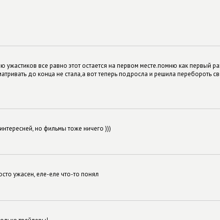
 ужастиков все равно этот остается на первом месте.помню как первый ра
матривать до конца не стала,а вот теперь подросла и решила перебороть св
 интересней, но фильмы тоже ничего )))
осто ужасен, еле-еле что-то понял