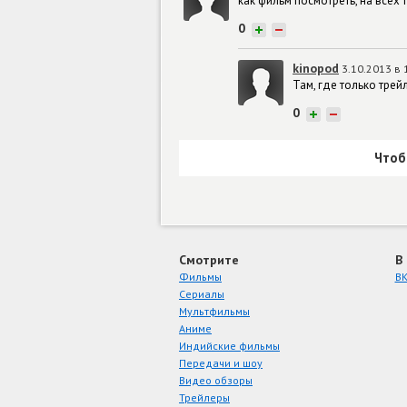
как фильм посмотреть, на всех 
0
+
−
kinopod
3.10.2013 в 
Там, где только тре
0
+
−
Чтоб
Смотрите
В
Фильмы
ВК
Сериалы
Мультфильмы
Аниме
Индийские фильмы
Передачи и шоу
Видео обзоры
Трейлеры