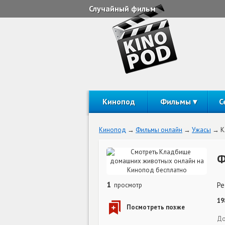
Случайный фильм
Кинопод
Фильмы
С
Кинопод
Фильмы онлайн
Ужасы
К
Ф
1
Pe
просмотр
19
До