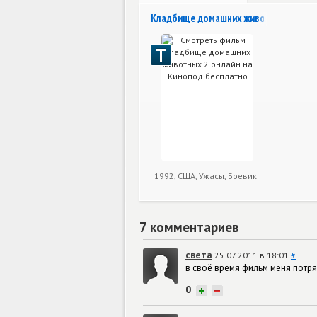
Кладбище домашних животных 2
1992, США, Ужасы, Боевик
7 комментариев
света
25.07.2011 в 18:01
#
в своё время фильм меня потр
0
+
−