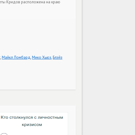
четы Кридов расположена на краю
т
,
Майкл Ломбард
,
Мико Хьюз
,
Блэйз