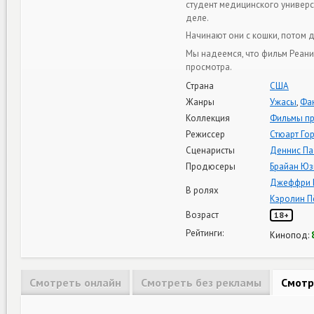
студент медицинского универс
деле.
Начинают они с кошки, потом 
Мы надеемся, что фильм Реан
просмотра.
Страна
США
Жанры
Ужасы
,
Фа
Коллекция
Фильмы пр
Режиссер
Стюарт Го
Сценаристы
Деннис Па
Продюсеры
Брайан Юз
Джеффри 
В ролях
Кэролин П
Возраст
18+
Рейтинги:
Кинопод:
Смотреть онлайн
Смотреть без рекламы
Смотр