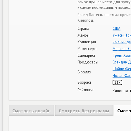
самое лучшее место для прогу
к самым неожиданным после
Если у Вас есть капелька вре
Кинопод.
Страна
США
Жанры
Ужасы
,
Тр
Коллекция
Фильмы уж
Режиссеры
Марсель С
Сценарист
Трент Хаа
Продюсеры
Брендан Д
Шайло Фе
В ролях
Нолан Фан
Возраст
18+
Рейтинги:
Кинопод:
Смотреть онлайн
Смотреть без рекламы
Смотр