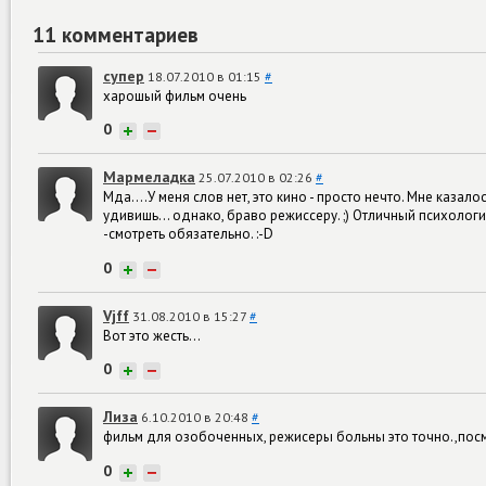
11 комментариев
супер
18.07.2010 в 01:15
#
харошый фильм очень
0
+
−
Мармеладка
25.07.2010 в 02:26
#
Мда....У меня слов нет, это кино - просто нечто. Мне казал
удивишь... однако, браво режиссеру. ;) Отличный психоло
-смотреть обязательно. :-D
0
+
−
Vjff
31.08.2010 в 15:27
#
Вот это жесть...
0
+
−
Лиза
6.10.2010 в 20:48
#
фильм для озобоченных, режисеры больны это точно.,посм
0
+
−