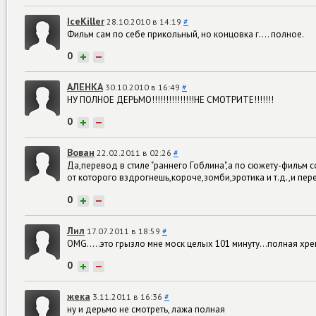
IceKiller
28.10.2010 в 14:19
#
Фильм сам по себе прикольный, но концовка г.... полное.
0
+
−
АЛЕНКА
30.10.2010 в 16:49
#
НУ ПОЛНОЕ ДЕРЬМО!!!!!!!!!!!!!!!НЕ СМОТРИТЕ!!!!!!!
0
+
−
Вован
22.02.2011 в 02:26
#
Да,перевод в стиле "раннего Гоблина",а по сюжету-фильм 
от которого вздрогнешь,короче,зомби,эротика и т.д.,и пер
0
+
−
Лил
17.07.2011 в 18:59
#
OMG.....это грызло мне моск целых 101 минуту...полная хре
0
+
−
жека
3.11.2011 в 16:36
#
ну и дерьмо не смотреть, лажа полная