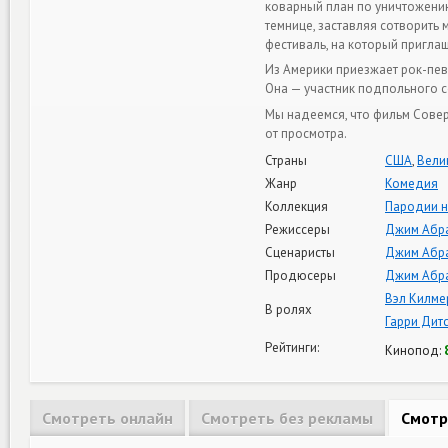
коварный план по уничтожению
темнице, заставляя сотворить
фестиваль, на который приглаш
Из Америки приезжает рок-пев
Она — участник подпольного с
Мы надеемся, что фильм Сове
от просмотра.
Страны
США
,
Вели
Жанр
Комедия
Коллекция
Пародии н
Режиссеры
Джим Абр
Сценаристы
Джим Абр
Продюсеры
Джим Абр
Вэл Килме
В ролях
Гарри Дит
Рейтинги:
Кинопод:
Смотреть онлайн
Смотреть без рекламы
Смотр