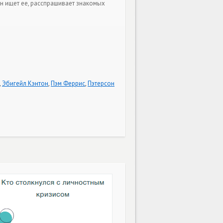
Он ищет ее, расспрашивает знакомых
,
Эбигейл Кэнтон
,
Пэм Феррис
,
Пэтерсон