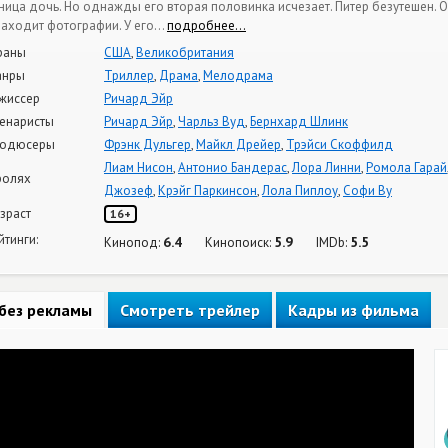
ница дочь. Но однажды его вторая половинка исчезает. Питер безутешен. 
находит фотографии. У его
…
подробнее…
раны
США
,
Великобритания
анры
Триллер
,
Драма
,
Мелодрама
жиссер
Ричард Эйр
енаристы
Ричард Эйр
,
Чарльз Вуд
,
Бернхард Шлинк
одюсеры
Фрэнк Дульгер
,
Майкл Дрейер
,
Трэйси Скоффилд
Лиам Нисон
,
Антонио Бандерас
,
Лора Линни
,
Ромола Гарай
ролях
Джозеф
,
Крэйг Паркинсон
,
Лола Пиплоу
,
Софи Ву
зраст
16+
йтинги:
6.4
5.9
5.5
Кинопод:
Кинопоиск:
IMDb:
без рекламы
Смотреть трейлер
Кадры из фильма