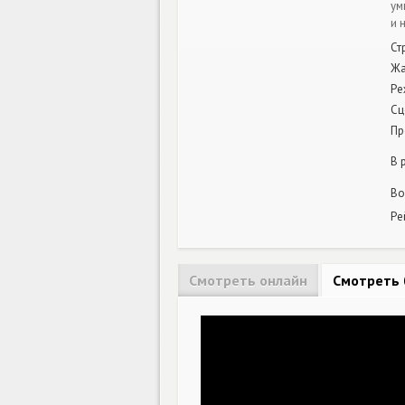
ум
и 
Ст
Ж
Ре
Сц
Пр
В 
Во
Ре
Смотреть онлайн
Смотреть 