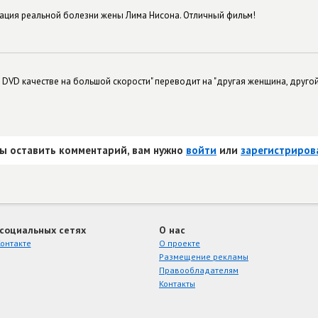
уация реальной болезни жены Лима Нисона. Отличный фильм!
 DVD качестве на большой скорости" переводит на "другая женщина, другой 
ы оставить комментарий, вам нужно
войти
или
зарегистриров
 социальных сетях
О нас
онтакте
О проекте
Размещение рекламы
Правообладателям
Контакты