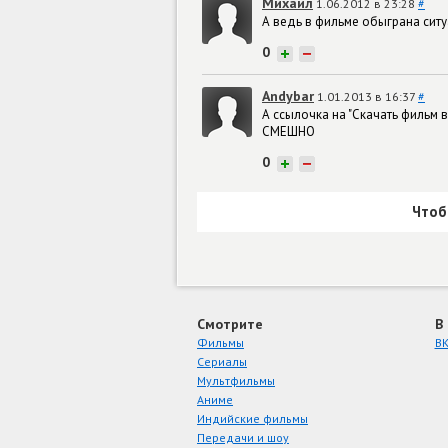
Михаил
1.06.2012 в 23:28
#
А ведь в фильме обыграна сит
0
+
−
Andybar
1.01.2013 в 16:37
#
А ссылочка на "Скачать фильм в
СМЕШНО
0
+
−
Чтоб
Смотрите
В
Фильмы
ВК
Сериалы
Мультфильмы
Аниме
Индийские фильмы
Передачи и шоу