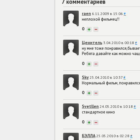
7 комментариев
raen
6.11.2009 в 15:06
#
неплохой фильмец!!
0
+
−
Ценитель
3.04.2010 в 00:18
#
ну мне тоже понравился,бывает
Ребята давайте как можно чащ
0
+
−
Sky
25.04.2010 в 10:37
#
Нормальный фильм, понравился
0
+
−
Svetllen
24.05.2010 в 10:18
#
стандартное кино
0
+
−
БЭЛЛА
25.05.2010 в 02:28
#