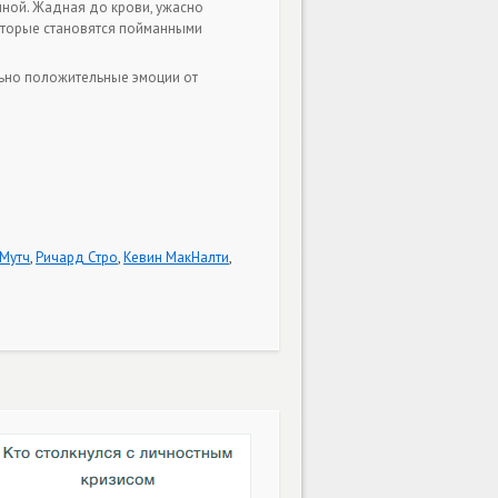
ной. Жадная до крови, ужасно
оторые становятся пойманными
ьно положительные эмоции от
 Мутч
,
Ричард Стро
,
Кевин МакНалти
,