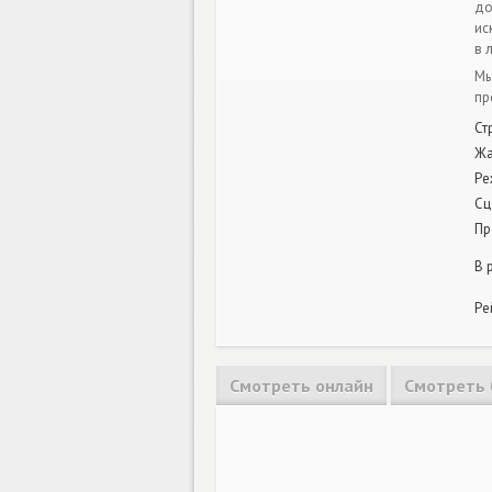
до
ис
в 
Мы
пр
Ст
Ж
Ре
Сц
Пр
В 
Ре
Смотреть онлайн
Смотреть 