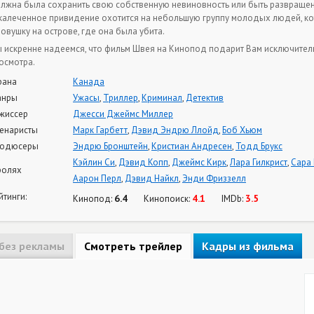
лжна была сохранить свою собственную невиновность или быть развращен
калеченное привидение охотится на небольшую группу молодых людей, к
ловушку на острове, где она была убита.
 искренне надеемся, что фильм Швея на Кинопод подарит Вам исключител
осмотра.
рана
Канада
анры
Ужасы
,
Триллер
,
Криминал
,
Детектив
жиссер
Джесси Джеймс Миллер
енаристы
Марк Гарбетт
,
Дэвид Эндрю Ллойд
,
Боб Хьюм
одюсеры
Эндрю Бронштейн
,
Кристиан Андресен
,
Тодд Брукс
Кэйлин Си
,
Дэвид Копп
,
Джеймс Кирк
,
Лара Гилкрист
,
Сара
ролях
Аарон Перл
,
Дэвид Найкл
,
Энди Фриззелл
йтинги:
6.4
4.1
3.5
Кинопод:
Кинопоиск:
IMDb:
без рекламы
Смотреть трейлер
Кадры из фильма