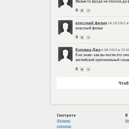
Фильм то вроде не плохой,да в
0
+
−
классный фильм
16.10.2012 в
классный фильм
0
+
−
Кукушка Джо
6.04.2013 в 23:4
Я не знаю- как вы могли это с
английский оригинальный слышат
0
+
−
Чтоб
Смотрите
В
Фильмы
ВК
Сериалы