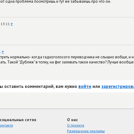
от одна проблема посмотришь и тут же забываешь про что он.
 13:11
#
1
#
мотреть нормально- когда гадкоголосого переводчика не слышно вобще, и 
ь. Такой "Дубляж" в топку, на фиг заливать такое качество? Лучше вообще 
ы оставить комментарий, вам нужно
войти
или
зарегистриров
 социальных сетях
О нас
онтакте
О проекте
Размещение рекламы