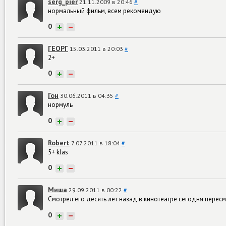
serg_pier
21.11.2009 в 20:46
#
нормальный фильм, всем рекомендую
0
+
−
ГЕОРГ
15.03.2011 в 20:03
#
2+
0
+
−
Гон
30.06.2011 в 04:35
#
нормуль
0
+
−
Robert
7.07.2011 в 18:04
#
5+ klas
0
+
−
Миша
29.09.2011 в 00:22
#
Смотрел его десять лет назад в кинотеатре сегодня перес
0
+
−