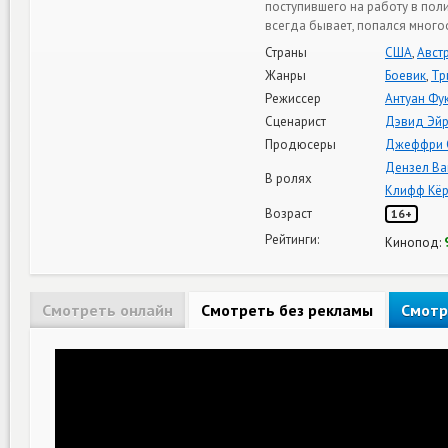
поступившего на работу в поли
всегда бывает, попался много
Страны
США
,
Авст
Жанры
Боевик
,
Тр
Режиссер
Антуан Фу
Сценарист
Дэвид Эй
Продюсеры
Джеффри 
Дензел Ва
В ролях
Клифф Кёр
Возраст
16+
Рейтинги:
Кинопод:
Смотреть онлайн
Смотреть без рекламы
Смотр