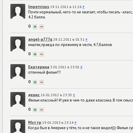
Impervious
19.11.2011 в 11:26
#
Почти нормальный, чего-то не хватает, чтобы писать - клас
4.2 балла.
0
+
−
angel-a777q
28.11.2011 в 01:51
#
ништяк,правда по-прежнему в чести, 4.7,баллов
0
+
−
Екатерина
3.01.2012 в 23:01
#
отличный фильм!!!
0
+
−
денис
26.01.2012 в 23:35
#
Фильм классный! И уже в чем-то даже классика. В том смыс
0
+
−
Мэттр
19.01.2013 в 23:14
#
Когда был в Америке у тёти, то и не такое видел))) Фильм су