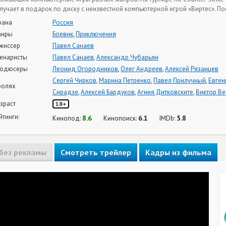
лучает в подарок по диску с неизвестной компьютерной игрой «Виртес». Пос
рана
Россия
анры
Боевик
,
Приключения
жиссер
Павел Санаев
енаристы
Павел Санаев
,
Александр Чубарьян
одюсеры
Леонид Огородников
,
Олег Андреев
,
Алексей Рязанцев
Сергей Чирков
,
Марина Петренко
,
Павел Прилучный
,
Евген
ролях
Сирадзе
,
Алексей Бардуков
,
Агния Дитковските
,
Виктор В
зраст
18+
йтинги:
8.6
6.1
5.8
Кинопод:
Кинопоиск:
IMDb:
без рекламы
Смотреть трейлер
Кадры из фильма