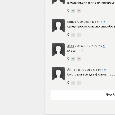
школьниками и мне их интересы
0
+
−
миша
5.03.2012 в 13:43
#
супер просто классно спасибо 
0
+
−
alex
20.06.2012 в 22:39
#
класс!!!!!!!
0
+
−
Анна
18.01.2013 в 14:38
#
Смотрела все два фильма, прос
0
+
−
Чтоб