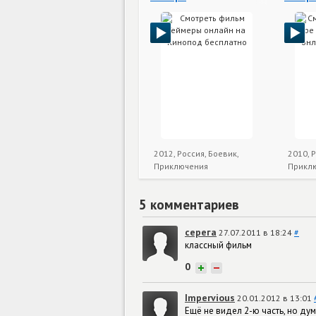
2012, Россия, Боевик,
2010, Р
Приключения
Прикл
5 комментариев
серега
27.07.2011 в 18:24
#
классный фильм
0
+
−
Impervious
20.01.2012 в 13:01
Ещё не видел 2-ю часть, но ду