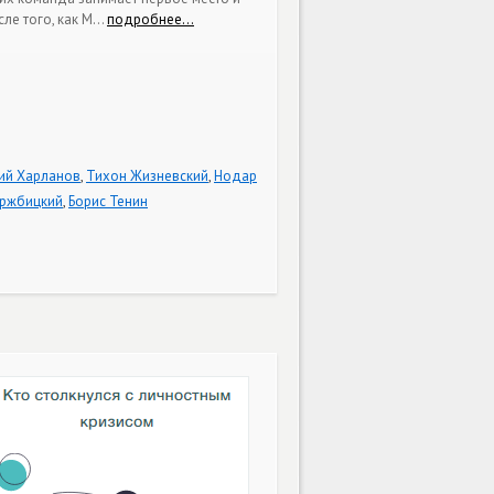
ле того, как М
…
подробнее…
ий Харланов
,
Тихон Жизневский
,
Нодар
ержбицкий
,
Борис Тенин