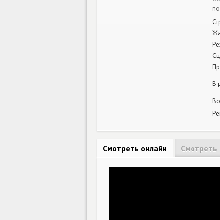
по
Ст
Ж
Ре
Сц
Пр
В 
Во
Ре
Смотреть онлайн
Смотреть 