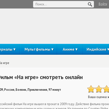
Войти
ериалы
Мультфильмы
Аниме
Индийские
На игре
ильм «На игре» смотреть онлайн
09, Россия, Боевик, Приключения, 97 минут
Ваша оценка:
ссийский фильм На игре вышел в прокат в 2009 году. Действие фильма про
ожающих компьютерные игры разных жанров. На турнире по Counter-Strike 