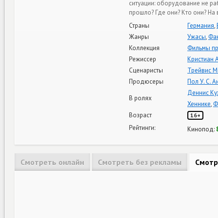
ситуации: оборудование не раб
прошло? Где они? Кто они? На в
Страны
Германия
,
Жанры
Ужасы
,
Фа
Коллекция
Фильмы пр
Режиссер
Кристиан 
Сценаристы
Трейвис М
Продюсеры
Пол У. С. 
Деннис Ку
В ролях
Хеннике
,
Ф
Возраст
16+
Рейтинги:
Кинопод:
Смотреть онлайн
Смотреть без рекламы
Смотр