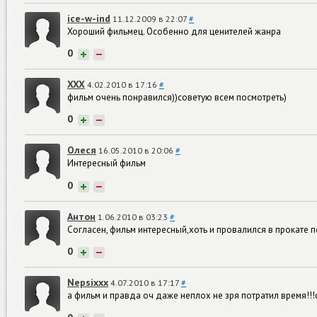
ice-w-ind
11.12.2009 в 22:07
#
Хороший фильмец. Особенно для ценителей жанра
0
+
−
XXX
4.02.2010 в 17:16
#
фильм очень понравился))советую всем посмотреть)
0
+
−
Олеся
16.05.2010 в 20:06
#
Интересный фильм
0
+
−
Антон
1.06.2010 в 03:23
#
Согласен, фильм интересный,хоть и провалился в прокате по 
0
+
−
Nepsixxx
4.07.2010 в 17:17
#
а фильм и правда оч даже неплох не зря потратил время!!