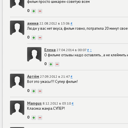
фильм просто шикарен-советую всем
0
+
−
аннна
22.08.2012 в 13:06
#
Люди у вас нет вкуса, фильм говно, потратила 20 минут своего 
0
+
−
Елена
27.04.2014 в 00:07
#
↑
О фильме отзывы надо оставлять , а не клеймит
0
+
−
Артём
27.09.2012 в 21:47
#
Вот это ужасы!!! Супер фильм!
0
+
−
Mangus
8.12.2012 в 03:10
#
Класика жанра.СУПЕР!
0
+
−