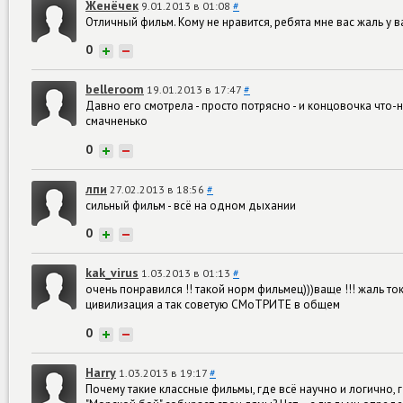
Женёчек
9.01.2013 в 01:08
#
Отличный фильм. Кому не нравится, ребята мне вас жаль у в
0
+
−
belleroom
19.01.2013 в 17:47
#
Давно его смотрела - просто потрясно - и концовочка что-н
смачненько
0
+
−
лпи
27.02.2013 в 18:56
#
сильный фильм - всё на одном дыхании
0
+
−
kak_virus
1.03.2013 в 01:13
#
очень понравился !! такой норм фильмец)))ваще !!! жаль т
цивилизация а так советую СМоТРИТЕ в общем
0
+
−
Harry
1.03.2013 в 19:17
#
Почему такие классные фильмы, где всё научно и логично,