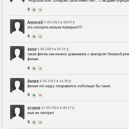
"Морской бой" собирает свои лямы? Нет... с людьми определ
0
+
−
Алексей
5.03.2013 в 00:07
#
это смотреть нельзя поверьте!!!!
0
+
−
анна
5.03.2013 в 02:25
#
такая фигня, как можно сравнивать с аватаром. Никакой реж
фильм.
0
+
−
Андре
6.03.2013 в 16:30
#
фильм что надо, понравился, побольше бы таких
0
+
−
ягорка
12.03.2013 в 09:17
#
ещё не смотрел
0
+
−