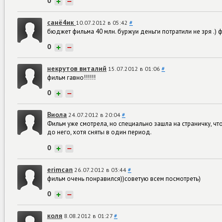
0
+
−
санё4ик
10.07.2012 в 05:42
#
бюджет фильма 40 млн. буржуи деньги потратили не зря .) 
0
+
−
некрутов виталий
15.07.2012 в 01:06
#
фильм гавно!!!!!!
0
+
−
Виола
24.07.2012 в 20:04
#
Фильм уже смотрела, но специально зашла на страничку, 
до него, хотя сняты в один период.
0
+
−
erimcan
26.07.2012 в 03:44
#
фильм очень понравился))советую всем посмотреть)
0
+
−
коля
8.08.2012 в 01:27
#