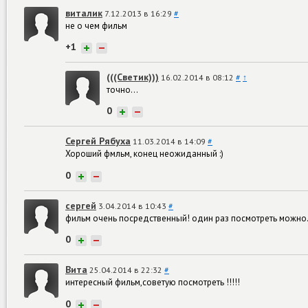
виталик
7.12.2013 в 16:29
#
не о чем фильм
+1
+
−
(((Светик)))
16.02.2014 в 08:12
#
↑
точно...
0
+
−
Сергей Рябуха
11.03.2014 в 14:09
#
Хороший фмльм, конец неожиданный :)
0
+
−
сергей
3.04.2014 в 10:43
#
фильм очень посредственный! один раз посмотреть можно.
0
+
−
Вита
25.04.2014 в 22:32
#
интересный фильм,советую посмотреть !!!!!
0
+
−