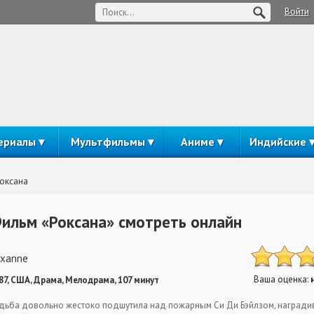
Войти
ериалы
Мультфильмы
Аниме
Индийские
оксана
ильм «Роксана» смотреть онлайн
xanne
Ваша оценка:
87, США, Драма, Мелодрама, 107 минут
дьба довольно жестоко подшутила над пожарным Си Ди Бэйлзом, награди