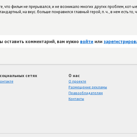
е, что фильм не прерывался, и не возникало многих других проблем, кот-ые
андартный, на вкус. больше понравился главный герой, п. ч., в нем есть то, 
ы оставить комментарий, вам нужно
войти
или
зарегистриров
 социальных сетях
О нас
онтакте
О проекте
Размещение рекламы
Правообладателям
Контакты