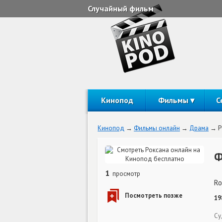
Случайный фильм
Кинопод
Фильмы
С
Кинопод
Фильмы онлайн
Драма
Р
Ф
1
просмотр
Ro
19
Су