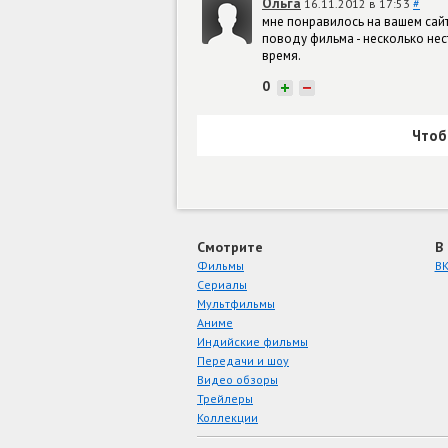
Ольга
16.11.2012 в 17:53
#
мне понравилось на вашем сайт
поводу фильма - несколько нест
время.
0
+
−
Чтоб
Смотрите
В
Фильмы
ВК
Сериалы
Мультфильмы
Аниме
Индийские фильмы
Передачи и шоу
Видео обзоры
Трейлеры
Коллекции