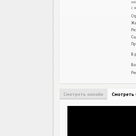
не
с 
Ст
Ж
Ре
Сц
Пр
В 
Во
Ре
Смотреть онлайн
Смотреть 