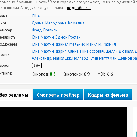
померно большим… носом! Все в городке его уважают, но из-за одиозной в
женщинами. А ведь сердцу не прика
…
подробнее…
рана
США
анры
Драма
,
Мелодрама
,
Комедия
жиссер
Фред Скеписи
енаристы
Стив Мартин
,
Эдмон Ростан
одюсеры
Стив Мартин
,
Дэниэл Мельник
,
Майкл И. Рахмил
Стив Мартин
,
Дэрил Ханна
,
Рик Россович
,
Шелли Дювалл
,
ролях
Александр
,
Майкл Дж. Поллард
,
Стив Миттлман
,
Дэймон Уа
зраст
16+
йтинги:
8.5
6.9
6.6
Кинопод:
Кинопоиск:
IMDb:
без рекламы
Смотреть трейлер
Кадры из фильма