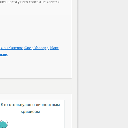
нешности у него совсем не клеится
Джон Капелос
,
Фред Уиллард
,
Макс
йанс