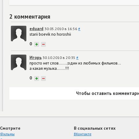
2 комментария
eduard
30.05.2010 в 16:56
#
starii boevik no horoshii
0
+
−
Игорь
30.10.2010 в 20:35
#
просто нет слов.......;один из любимых фильмов...
а какая музыка.......!!!
0
+
−
Чтобы оставить комментари
Смотрите
В социальных сетях
Фильмы
ВКонтакте