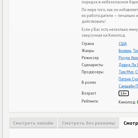
порядок в небезопасном баре
По мере того, как он избавляе
их работодателя — печально из
действовать!
Если у Вас есть несколько ми
закусочная на Кинопод.
Страна
США
Жанры
Боевик
,
Тр
Режиссер
Роуди Хер
Сценаристы
Дэвид Ли 
Продюсеры
Тим Мур
,
С
Патрик Су
В ролях
Саншайн П
Возраст
16+
Рейтинги:
Кинопод:
Смотреть онлайн
Смотреть без рекламы
Смотр