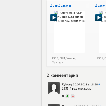
Дочь Дракулы
Дракул
1936, США, Ужасы,
1931, 
Фэнтези
2 комментария
Cyborg
20.07.2011 в 18:30
#
1935-й год ето жесть
0
+
−