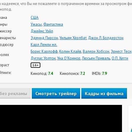
 надеемся, что Вы не пожалеете о потраченном времени за просмотром фи
нопод.
рана
США
анры
Ужасы
,
Фантастика
жиссер
Джеймс Уэйл
енаристы
Эдмунд Пирсон
,
Уильям Хёрлбат
,
Джон Л. Болдерстон
одюсер
Карл Лемли мл.
Борис Карлофф
,
Колин Клайв
,
Валери Хобсон
,
Эрнест Тес
ролях
Дуглас Уолтон
,
Уна О’Коннор
,
Люсьен Приваль
,
О.П. Хегги
зраст
16+
йтинги:
7.4
7.2
7.9
Кинопод:
Кинопоиск:
IMDb:
без рекламы
Смотреть трейлер
Кадры из фильма