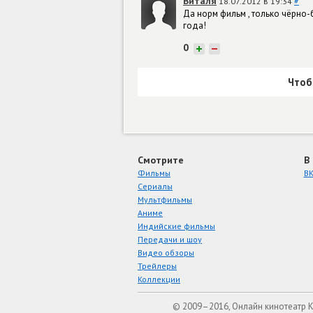
Виталя
18.07.2012 в 19:34
#
Да норм фильм , только чёрно-
года!
0
+
−
Чтоб
Смотрите
В
Фильмы
ВК
Сериалы
Мультфильмы
Аниме
Индийские фильмы
Передачи и шоу
Видео обзоры
Трейлеры
Коллекции
© 2009–2016, Онлайн кинотеатр 