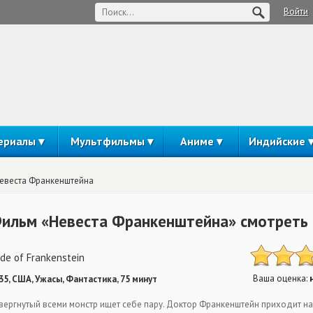
Войти
ериалы
Мультфильмы
Аниме
Индийские
евеста Франкенштейна
ильм «Невеста Франкенштейна» смотреть
ide of Frankenstein
Ваша оценка:
35, США, Ужасы, Фантастика, 75 минут
вергнутый всеми монстр ищет себе пару. Доктор Франкенштейн приходит на