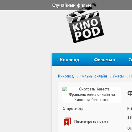
Случайный фильм
Кинопод
Фильмы
С
Кинопод
Фильмы онлайн
Ужасы
Н
Ф
1
Br
просмотр
19
От