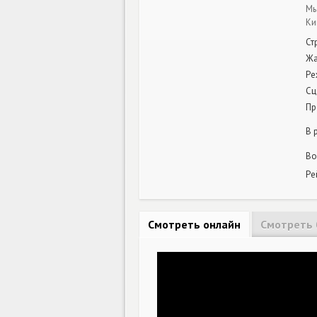
Мы
Ки
Ст
Ж
Ре
Сц
Пр
В 
Во
Ре
Смотреть онлайн
Смотреть 