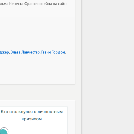
льма Невеста Франкенштейна на сайте
иджер
,
Эльза Ланчестер
,
Гэвин Гордон
,