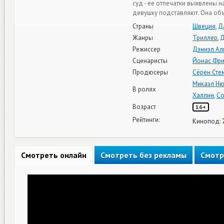
суд - ее отпечатки выявлены 
девушку подставляют. Она объ
Страны
Швеция
,
Д
Жанры
Триллер
,
Д
Режиссер
Дэниэл А
Сценаристы
Йонас Фри
Продюсеры
Сёрен Сте
Микаэл Ню
В ролях
Халлин
,
Со
Возраст
16+
Рейтинги:
Кинопод:
Смотреть онлайн
Смотреть без рекламы
Смотр