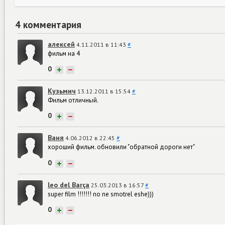
4 комментария
алексей
4.11.2011 в 11:43
#
фильм на 4
0
+
−
Кузьмич
13.12.2011 в 15:54
#
Фильм отличный.
0
+
−
Ваня
4.06.2012 в 22:45
#
хороший фильм. обновили "обратной дороги нет"
0
+
−
leo del Barça
25.03.2013 в 16:57
#
super film !!!!!!! no ne smotrel eshe)))
0
+
−