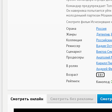
Командир предупреждает Топо
Он наверняка попытается уйти
молоденький партизан Мошкин,
Смотрите фильм Исчезнувшие н
Страна
Россия
Жанры
Детектив
,
Коллекция
Российски
Режиссер
Вадим Ост
Сценарист
Виктор См
Продюсеры
Анатолий 
Кирилл Пи
В ролях
Андрей Фе
Возраст
16+
Рейтинги:
Кинопод:
Смотреть онлайн
Смотреть без рекламы
Смотр