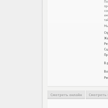
По
пр
со
ем
та
Мы
Ст
Ж
Ре
Сц
Пр
В 
Во
Ре
Смотреть онлайн
Смотреть 