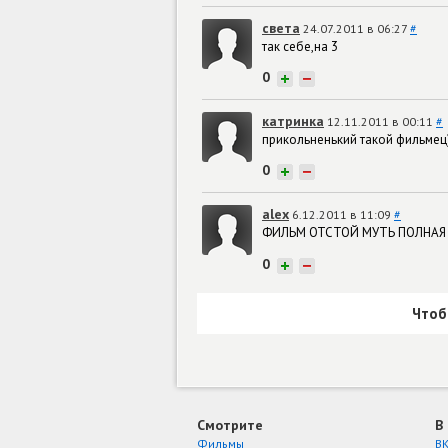
света
24.07.2011 в 06:27
#
так себе,на 3
0
+
−
катринка
12.11.2011 в 00:11
#
прикольненький такой фильмец)
0
+
−
alex
6.12.2011 в 11:09
#
ФИЛЬМ ОТСТОЙ МУТЬ ПОЛНАЯ
0
+
−
Чтоб
Смотрите
В
Фильмы
ВК