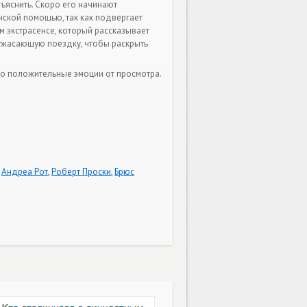
бъяснить. Скоро его начинают
нской помощью, так как подвергает
 экстрасенсе, который рассказывает
 ужасающую поездку, чтобы раскрыть
ько положительные эмоции от просмотра.
,
Андреа Рот
,
Роберт Проски
,
Брюс