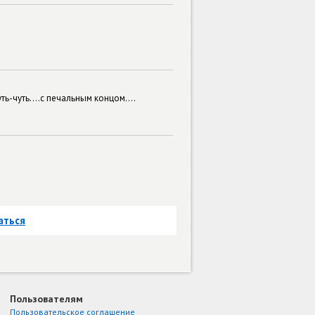
ь-чуть....с печальным концом....
аться
Пользователям
Пользовательское соглашение