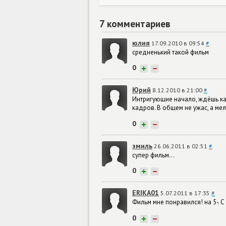
7 комментариев
юлия
17.09.2010 в 09:54
#
средненький такой фильм
0
+
−
Юрий
8.12.2010 в 21:00
#
Интригующие начало, ждёшь как
кадров. В общем не ужас, а ме
0
+
−
эмиль
26.06.2011 в 02:51
#
супер фильм...
0
+
−
ERIKA01
5.07.2011 в 17:35
#
Фильм мне понравился! на 5-. С
0
+
−