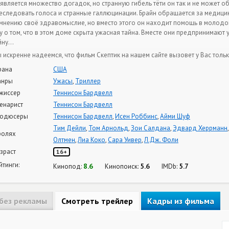
является множество догадок, но странную гибель тёти он так и не может о
еследовать голоса и странные галлюцинации. Брайн обращается за медици
мнению своё здравомыслие, но вместо этого он находит помощь в молодом
у о том, что в этом доме скрыта ужасная тайна. Вместе они предпринимают
йну…
 искренне надеемся, что фильм Скептик на нашем сайте вызовет у Вас тол
рана
США
анры
Ужасы
,
Триллер
жиссер
Теннисон Бардвелл
енарист
Теннисон Бардвелл
одюсеры
Теннисон Бардвелл
,
Исен Роббинс
,
Айми Шуф
Тим Дейли
,
Том Арнольд
,
Зои Салдана
,
Эдвард Херрманн
ролях
Олтмен
,
Лиа Коко
,
Сара Уивер
,
Л.Дж. Фоли
зраст
16+
йтинги:
8.6
5.6
5.7
Кинопод:
Кинопоиск:
IMDb:
без рекламы
Смотреть трейлер
Кадры из фильма