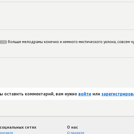
))))) больше мелодрамы конечно и немного мистического уклона, совсем чут
ы оставить комментарий, вам нужно
войти
или
зарегистриров
 социальных сетях
О нас
онтакте
О проекте