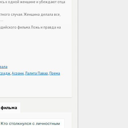
ались к одной женщине и убеждают отца
стного случая. Женщина делала все,
..
ндийского фильма Ложь и правда на
вала
нсрадж
,
Асрани
,
Лалита Павар
,
Према
о фильма