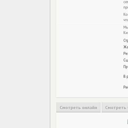
се
пр
Ко
чт
Мы
Ки
Ст
Ж
Ре
Сц
Пр
В 
Ре
Смотреть онлайн
Смотреть 