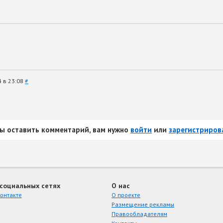
4 в 23:08
#
ы оставить комментарий, вам нужно
войти
или
зарегистриров
 социальных сетях
О нас
онтакте
О проекте
Размещение рекламы
Правообладателям