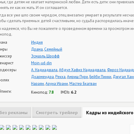
мья, где детям не хватает материнской любви. Дети есть дети: они привяз
инять ее как их мать. И он соглашается.
гда все уже шло своим чередом, отец внезапно умирает в результате несча
обы сделать приемных детей счастливыми, но судьба распорядилась иначе. 
 надеемся, что Вы не пожалеете о проведенном времени за просмотром и
нопод.
рана
Индия
анры
Драма
,
Семейный
жиссер
Эсмаэль Шрофф
енарист
Moin-ud-din
одюсеры
А. Надиадвала
,
Абдул Хафиз Надиадвала
,
Фироз Надиад
Дхармендра
,
Рекха
,
Амриш Пури
,
Бейби Пинки
,
Джугал Ха
ролях
Нараян
,
Аруна Ирани
,
Мастер Бхагван
йтинги:
7.8
6.2
Кинопод:
IMDb:
без рекламы
Смотреть трейлер
Кадры из индийског