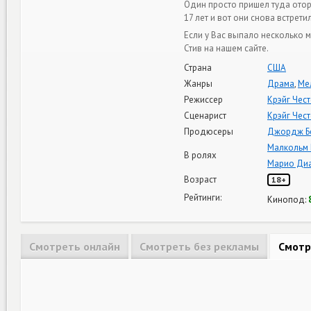
Один просто пришел туда оторв
17 лет и вот они снова встрети
Если у Вас выпало несколько 
Стив на нашем сайте.
Страна
США
Жанры
Драма
,
Ме
Режиссер
Крэйг Чес
Сценарист
Крэйг Чес
Продюсеры
Джордж Б
Малкольм 
В ролях
Марио Ди
Возраст
18+
Рейтинги:
Кинопод:
Смотреть онлайн
Смотреть без рекламы
Смотр