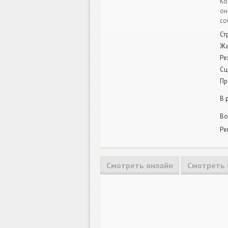
Ко
он
со
Ст
Ж
Ре
Сц
Пр
В 
Во
Ре
Смотреть онлайн
Смотреть 