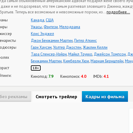
гда самый обыкновенный американский адвокат подарил жене своего лучш
 даже и не подозревал, что тем самым разгневал зловещего Джинна, жажд
братьев. Теперь все возможные и невозможные пороки, из
…
подробнее…
раны
Канада
,
США
анры
Ужасы
,
Фэнтези
,
Мелодрама
жиссер
Крис Энджел
енаристы
Джон Бенжамин Мартин
,
Питер Аткинс
одюсеры
Гари Хаусэм
,
Уолтер Джостен
,
Жаклин Келли
Тара Спенсер-Нэйрн
,
Майкл Трукко
,
Джейсон Томпсон
,
Дж
ролях
Бенжамин Мартин
,
Кимберли Хюи
,
Мариам Бернштейн
,
Мэн
зраст
18+
йтинги:
7.9
4.0
4.1
Кинопод:
Кинопоиск:
IMDb:
без рекламы
Смотреть трейлер
Кадры из фильма