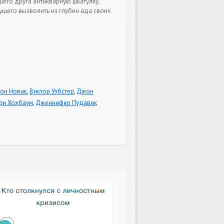
его друга антикварную шкатулку,
ущего вызволить из глубин ада своих
он Новак
,
Виктор Уэбстер
,
Джон
ди Хохбаум
,
Дженнифер Пудавик