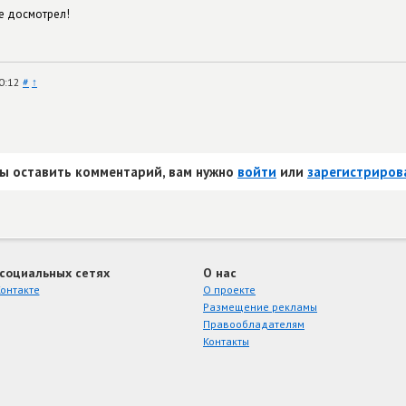
е досмотрел!
20:12
#
↑
ы оставить комментарий, вам нужно
войти
или
зарегистриров
 социальных сетях
О нас
онтакте
О проекте
Размещение рекламы
Правообладателям
Контакты