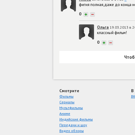
фигня полная,даже до конца н
0
+
−
Ольга
19.03.2013 в 
классный фильм!
0
+
−
Чтоб
Смотрите
В
Фильмы
ВК
Сериалы
Мультфильмы
Аниме
Индийские фильмы
Передачи и шоу
Видео обзоры