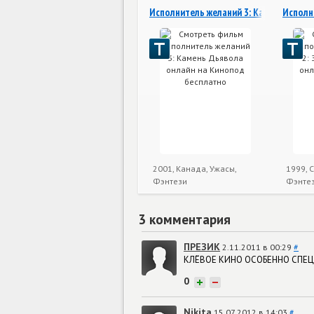
Исполнитель желаний 3: Камень Дьяво
Исполн
2001, Канада, Ужасы,
1999, 
Фэнтези
Фэнте
3 комментария
ПРЕЗИК
2.11.2011 в 00:29
#
КЛЁВОЕ КИНО ОСОБЕННО СПЕ
0
+
−
Nikita
15.07.2012 в 14:03
#