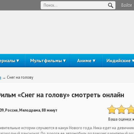
Войти
ериалы
Мультфильмы
Аниме
Индийские
а
Снег на голову
ильм «Снег на голову» смотреть онлайн
09, Россия, Мелодрама, 88 минут
Ваша оценка:
ивительные истории случаются в канун Нового года. Ника едет на девични
загородный пансионат. По дороге ее автомобиль подрезает раритетный р