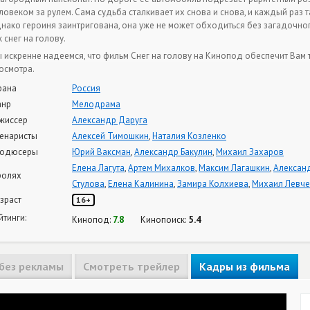
ловеком за рулем. Сама судьба сталкивает их снова и снова, и каждый раз 
нако героиня заинтригована, она уже не может обходиться без загадочног
к снег на голову.
 искренне надеемся, что фильм Снег на голову на Кинопод обеспечит Вам
осмотра.
рана
Россия
нр
Мелодрама
жиссер
Александр Даруга
енаристы
Алексей Тимошкин
,
Наталия Козленко
одюсеры
Юрий Ваксман
,
Александр Бакулин
,
Михаил Захаров
Елена Лагута
,
Артем Михалков
,
Максим Лагашкин
,
Алексан
ролях
Стулова
,
Елена Калинина
,
Замира Колхиева
,
Михаил Левче
зраст
16+
йтинги:
7.8
5.4
Кинопод:
Кинопоиск:
без рекламы
Смотреть трейлер
Кадры из фильма