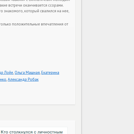
такие встречи оканчивается ссорами.
о знакомого, который свалился на нее,
 только положительные впечатления от
др Лойе
,
Ольга Машная
,
Екатерина
нко
,
Александр Робак