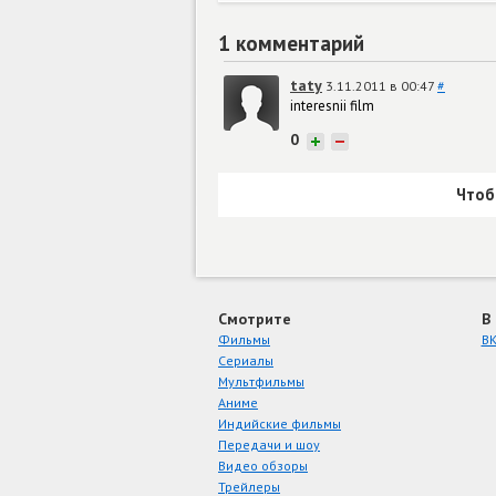
1 комментарий
taty
3.11.2011 в 00:47
#
interesnii film
0
+
−
Чтоб
Смотрите
В
Фильмы
ВК
Сериалы
Мультфильмы
Аниме
Индийские фильмы
Передачи и шоу
Видео обзоры
Трейлеры