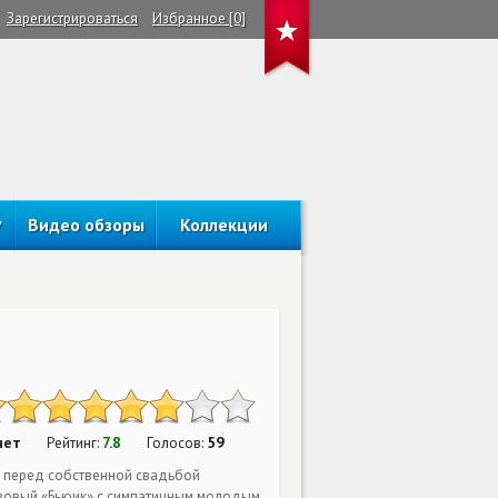
Зарегистрироваться
Избранное [0]
Видео обзоры
Коллекции
нет
7.8
59
Рейтинг:
Голосов:
к перед собственной свадьбой
озовый «Бьюик» с симпатичным молодым