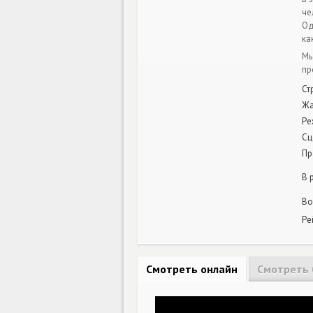
че
Од
ка
Мы
пр
Ст
Жа
Ре
Сц
Пр
В 
Во
Ре
Смотреть онлайн
Смотреть 