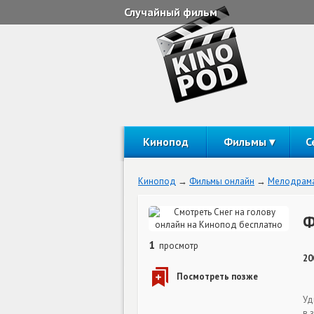
Случайный фильм
Кинопод
Фильмы
С
Кинопод
Фильмы онлайн
Мелодрам
Ф
1
просмотр
20
Уд
в 