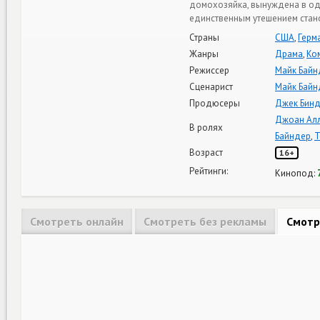
домохозяйка, вынуждена в оди
единственным утешением стан
Страны
США
,
Герм
Жанры
Драма
,
Ко
Режиссер
Майк Байн
Сценарист
Майк Байн
Продюсеры
Джек Бин
Джоан Ал
В ролях
Байндер
,
Т
Возраст
16+
Рейтинги:
Кинопод:
Смотреть онлайн
Смотреть без рекламы
Смотр