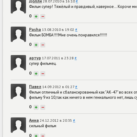
Долли
28.07.2010 в 16:10
#
Фильм супер! Тяжёлый и правдивый, наверное... Короче мн
0
+
−
Pasha
13.08.2010 в 19:02
#
Фильм БОМБА!!!!Мне очень понравился!!!!!!
0
+
−
артур
17.07.2011 в 23:28
#
cупер фильмец.
0
+
−
Павел
14.09.2012 в 01:27
#
Фильм отличный и сбалансированный как "АК-47" во всех отн
фильму 9 из 10,так как ничего в нем гениального нет, лишь
0
+
−
Анна
24.12.2012 в 20:35
#
сильный фильм
0
+
−