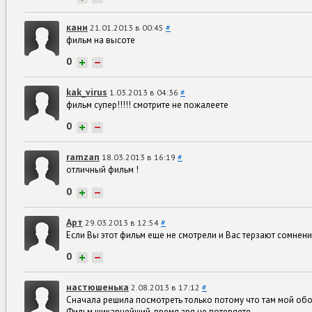
кани
21.01.2013 в 00:45
#
фильм на высоте
0
+
−
kak_virus
1.03.2013 в 04:36
#
фильм супер!!!!! смотрите не пожалеете
0
+
−
ramzan
18.03.2013 в 16:19
#
отличный фильм !
0
+
−
Арт
29.03.2013 в 12:54
#
Если Вы этот фильм еще не смотрели и Вас терзают сомнения:
0
+
−
настюшенька
2.08.2013 в 17:12
#
Сначала решила посмотреть только потому что там мой обо
Фильм шикарнейший, время зря не потеряете.