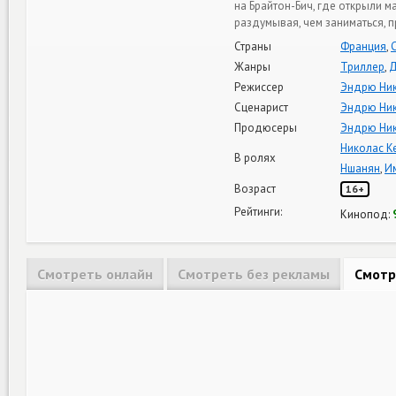
на Брайтон-Бич, где открыли м
раздумывая, чем заниматься, п
Страны
Франция
,
Жанры
Триллер
,
Д
Режиссер
Эндрю Ни
Сценарист
Эндрю Ни
Продюсеры
Эндрю Ни
Николас К
В ролях
Ншанян
,
И
Возраст
16+
Рейтинги:
Кинопод:
Смотреть онлайн
Смотреть без рекламы
Смотр