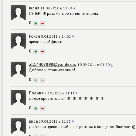
юлия
11.08.2010 в 11:04
#
СУПЕР!!!!! раза четыре точно смотрела
0
+
−
Рокси
8.04.2011 в 14:32
#
прикольный фильм
0
+
−
all14407898@yandex.ru
10.09.2011 в 01:20
#
Доброе и страшное кино!
0
+
−
Полина
2.10.2011 в 21:11
#
фильм просто класс!!!!!!!!!!!!!!!!!!!!!!!!!!!!!!!!
0
+
−
киса
29.08.2012 в 11:55
#
да фильм прикольный! а негритоска в конце вообще улет))) 