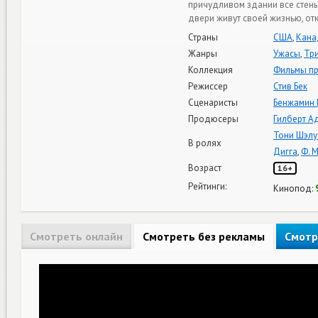
причудливом здании все стены
двери живут своей жизнью, от
Страны
США
,
Кана
Жанры
Ужасы
,
Тр
Коллекция
Фильмы пр
Режиссер
Стив Бек
Сценаристы
Бенжамин 
Продюсеры
Гилберт А
Тони Шэлу
В ролях
Дигга
,
Ф. 
Возраст
16+
Рейтинги:
Кинопод:
Смотреть онлайн
Смотреть без рекламы
Смотр