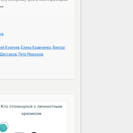
е…
на
ей Кузичев
,
Елена Кравченко
,
Виктор
 Шестаков
,
Петр Миронов