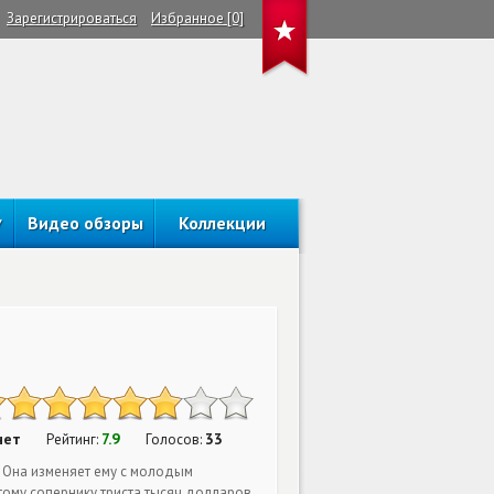
Зарегистрироваться
Избранное [0]
Видео обзоры
Коллекции
нет
7.9
33
Рейтинг:
Голосов:
. Она изменяет ему с молодым
тому сопернику триста тысяч долларов