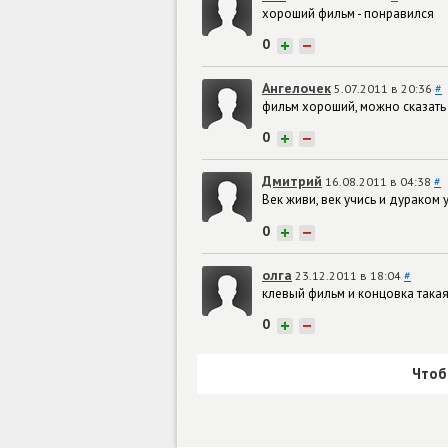
хороший фильм - понравился
0
+
−
Ангелочек
5.07.2011 в 20:36
#
фильм хороший, можно сказать
0
+
−
Дмитрий
16.08.2011 в 04:38
#
Век живи, век учись и дураком 
0
+
−
олга
23.12.2011 в 18:04
#
клевый фильм и концовка така
0
+
−
Чтоб