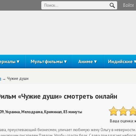
Войти
ериалы
Мультфильмы
Аниме
Индийские
а
Чужие души
ильм «Чужие души» смотреть онлайн
09, Украина, Мелодрама, Криминал, 83 минуты
Ваша оценка:
ава, преуспевающий бизнесмен, уличает любимую жену Ольгу в неверности
чинающим писателем Павлом. Чтобы спасти брак, Слава предлагает небога