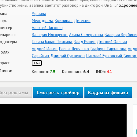
 убийство жены, и записывает этот разговор на диктофон. Он&
…
подробне
рана
Украина
анры
Мелодрама
,
Криминал
,
Детектив
жиссер
Алексей Лисовец
енаристы
Валерия Илющенко
,
Алина Семерякова
,
Валерия Вербини
одюсеры
Галина Балан-Тимкина
,
Влад Ряшин
,
Дмитрий Оленич
Андрей Ильин
,
Елена Шевченко
,
Глафира Тарханова
,
Андр
ролях
Сарайкин
,
Дмитрий Суржиков
,
Николай Бутковский
,
Виктор
зраст
16+
йтинги:
7.9
6.4
4.1
Кинопод:
Кинопоиск:
IMDb:
без рекламы
Смотреть трейлер
Кадры из фильма