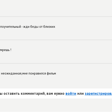
 поучительный - жди беды от близких
умрешь !
я неожиданная,мне понравился фильм
ы оставить комментарий, вам нужно
войти
или
зарегистриров