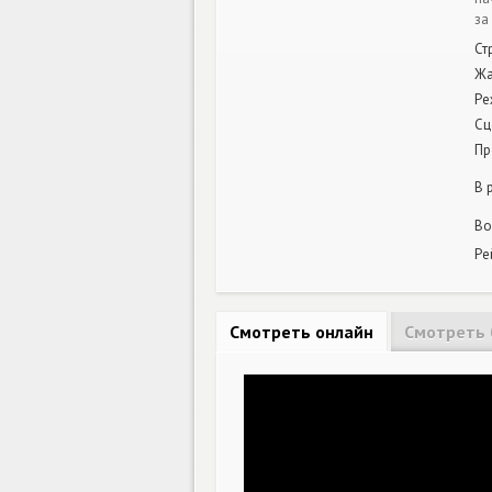
за
Ст
Ж
Ре
Сц
Пр
В 
Во
Ре
Смотреть онлайн
Смотреть 