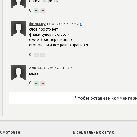
отличный фильм
0
+
−
филм.ру
16.05.2013 в 23:47
#
слов просто нет
фильм супер ну старый
я уже 3 рас пересматрел
етот фильм и все равно нравится
0
+
−
оли
24.05.2013 в 11:52
#
класс
0
+
−
Чтобы оставить комментари
Смотрите
В социальных сетях