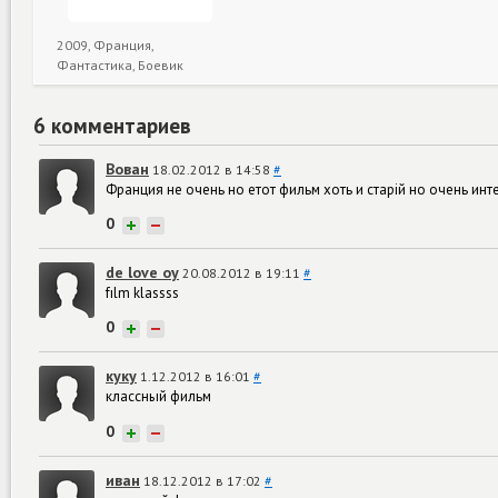
2009, Франция,
Фантастика, Боевик
6 комментариев
Вован
18.02.2012 в 14:58
#
Франция не очень но етот фильм хоть и старій но очень инт
0
+
−
de love oy
20.08.2012 в 19:11
#
fılm klassss
0
+
−
куку
1.12.2012 в 16:01
#
классный фильм
0
+
−
иван
18.12.2012 в 17:02
#