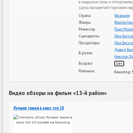
в закрытые зоны и отгорожены
здесь процветает торговля на
Страна
Франция
Жанры
Фантастик
Режиссер
Пьер Море
Сценаристы
Люк Бессо
Продюсеры
Люк Бессо
Давид Бел
В ролях
Николас В
Возраст
16+
Рейтинги:
Кинопод:
Видео обзоры на фильм «13-й район»
Лучшие трюки в кино топ 10