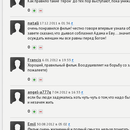
Как правило такие "герои" до тех пор выступают, пока унижа
0
+
−
natali
17.12.2011 в 01:36
#
очень понравился фильм! честно говоря впервые узнала об
завете сказано,что дьявол соблазнил Адама и Еву....значи
осуждать женщин мы все равны перед Богом!
0
+
−
Francis
6.01.2012 в 19:33
#
Хороший, правильный фильм. Воодушевляет на борьбу со зл
пожалеете)
0
+
−
angel-a777q
7.04.2012 в 16:33
#
если бы люди задумались хоть чуть-чуть о том,что надо б
и незачем жить
0
+
−
Emil
30.08.2012 в 05:02
#
Фильм очень жизненный и полный смысла, нельзя почитать не