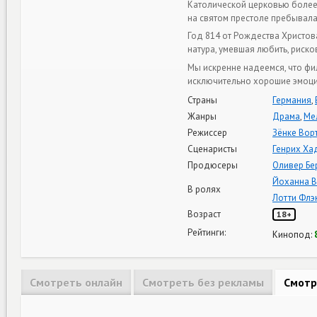
Католической церковью более т
на святом престоле пребывала
Год 814 от Рождества Христова
натура, умевшая любить, риск
Мы искренне надеемся, что фи
исключительно хорошие эмоци
Страны
Германия
,
Жанры
Драма
,
Ме
Режиссер
Зёнке Вор
Сценаристы
Генрих Ха
Продюсеры
Оливер Бе
Йоханна В
В ролях
Лотти Флэ
Возраст
18+
Рейтинги:
Кинопод:
Смотреть онлайн
Смотреть без рекламы
Смотр