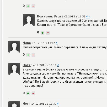
0
+
−
Пожарник Вася
6.05.2013 в 16:35
#
↑
Один из двух твоих родителей был женщиной. Вс
Кстати, насчет "Такого бреда не было и слава Бо
0
+
−
Nona
8.10.2011 в 13:42
#
Фильм потрясающий.Очень понравился! Сильный,не затянуты
0
+
−
Нотя
14.12.2011 в 11:19
#
В самом начале фильма фраза о том, что церкви стыдно, чт
Александр, а свою маму Вы почитаете? "Не надо почитать ж
даже мужчин. История человечества- история войн. Может,
убийцы? По Вашей теории это были женщины или женщины и
поддавались?
0
+
−
Нотя
14.12.2011 в 11:37
#