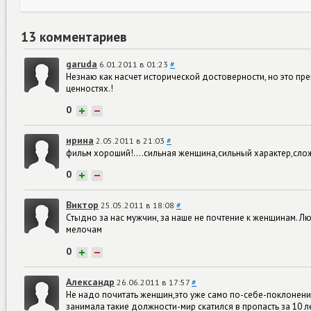
13 комментариев
garuda
6.01.2011 в 01:23
#
Незнаю как насчет исторической достоверности, но это пр
ценностях.!
0
+
−
ирина
2.05.2011 в 21:03
#
фильм хороший!....сильная женщина,сильный характер,слож
0
+
−
Виктор
25.05.2011 в 18:08
#
Стыдно за нас мужчин, за наше не почтение к женщинам. Л
мелочам
0
+
−
Александр
26.06.2011 в 17:57
#
Не надо почитать женщин,это уже само по-себе-поклонени
занимала такие должности-мир скатился в пропасть за 10 ле