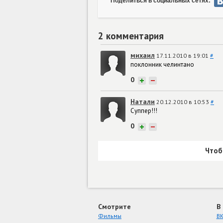
Поделиться в социальных сетях:
2 комментария
михаил
17.11.2010 в 19:01
#
поклонник челинтано
0
+
−
Натали
20.12.2010 в 10:53
#
Суппер!!!
0
+
−
Чтоб
Смотрите
В
Фильмы
ВК