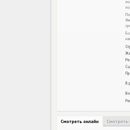
по
по
По
Фи
ср
Ес
на
Ст
Ж
Ре
Сц
Пр
В 
Во
Ре
Смотреть онлайн
Смотреть 