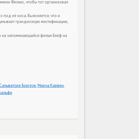
 имени Феликс, чтобы тот организовал
-под её носа. Выясняется, что и
адумывает грандиозную мистификацию,
го на запоминающийся фильм Блеф на
Сальваторе Боргезе
,
Мирча Карвен
,
кальфи