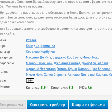
квитаться с Филиппом, Белль Дюк вступает в сговор с другим аферистом по
бег Филиппа Бенга из тюрьмы.
бег удаётся, но парочка заодно обманывает и Белль Дюк, исчезнув прямо из
липп Бэнг, в свою очередь, не прочь отомстить Белль Дюк. Для этого он з
одни покерному блефу…
ли у Вас выдалось немного свободного времени, мы советуем потратить е
шем сайте.
рана
Италия
анры
Комедия
,
Криминал
жиссер
Серджио Корбуччи
енаристы
Массимо Де Рита
,
Серджио Корбуччи
,
Микки Нокс
одюсеры
Марио Чекки Гори
,
Джо Анна Нилэнд
,
Джеффри Гилберт
Адриано Челентано
,
Энтони Куинн
,
Капюсин
,
Уго Болонья
,
ролях
Микки Нокс
,
Хелен Стёрлинг
,
Аттилио Доттезио
,
Савиана С
зраст
16+
йтинги:
8.9
8.2
7.6
Кинопод:
Кинопоиск:
IMDb:
без рекламы
Смотреть трейлер
Кадры из фильма