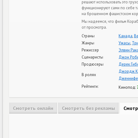
решают использовать это груз
функционируют сами по себе т
на брошенном фашистском ко
Мы надеемся, что фильм Кораб
от просмотра.
Страны
Канада
,
В
Жанры
Ужасы
,
Тр
Режиссер
Элвин Ра
Сценаристы
Джон Роб
Продюсеры
Дерек Гиб
Джордж К
В ролях
Дженнифе
Рейтинги:
Кинопод:
Смотреть онлайн
Смотреть без рекламы
Смотр