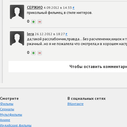
СЕРЖИО
4.09.2012 в 14:33
#
прикольный фильмец, в стиле ниггеров.
0
+
−
lera
26.12.2012 в 18:27
#
да,такой расслабончик,правда... Без расчлененки,кишок и т
ржачный..но я не пожалела что смотрела,и в хорошем наст
0
+
−
Чтобы оставить комментари
Смотрите
В социальных сетях
Фильмы
ВКонтакте
Сериалы
Мультфильмы
Аниме
Индийские фильмы