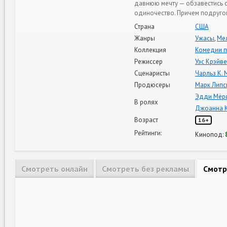
давнюю мечту — обзавестись 
одиночество. Причем подругой
Страна
США
Жанры
Ужасы
,
Ме
Коллекция
Комедии п
Режиссер
Уэс Крэйв
Сценаристы
Чарльз К.
Продюсеры
Марк Липс
Эдди Мёр
В ролях
Джоанна 
Возраст
16+
Рейтинги:
Кинопод:
Смотреть онлайн
Смотреть без рекламы
Смотр