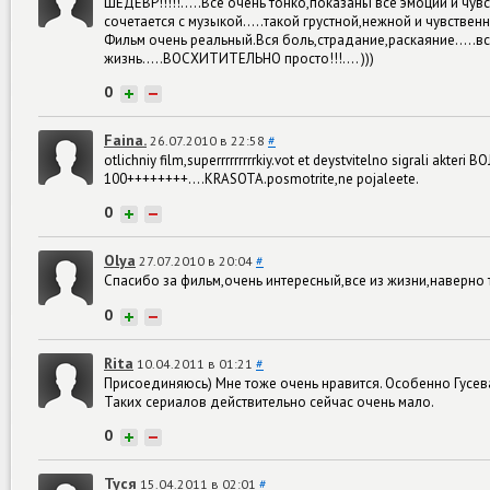
ШЕДЕВР!!!!!.....Всё очень тонко,показаны все эмоции и чу
сочетается с музыкой.....такой грустной,нежной и чувственн
Фильм очень реальный.Вся боль,страдание,раскаяние.....вс
жизнь.....ВОСХИТИТЕЛЬНО просто!!!.... )))
0
+
−
Faina.
26.07.2010 в 22:58
#
otlichniy film,superrrrrrrrrkiy.vot et deystvitelno sigrali akte
100++++++++....KRASOTA.posmotrite,ne pojaleete.
0
+
−
Оlya
27.07.2010 в 20:04
#
Спасибо за фильм,очень интересный,все из жизни,наверно 
0
+
−
Rita
10.04.2011 в 01:21
#
Присоединяюсь) Мне тоже очень нравится. Особенно Гусева, 
Таких сериалов действительно сейчас очень мало.
0
+
−
Туся
15.04.2011 в 02:01
#