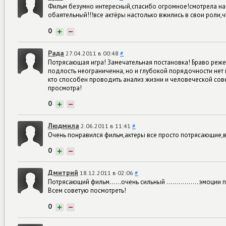
Фильм безумно интересный,спасибо огромное!смотрела на
обаятельный!!!все актёры настолько вжились в свои роли,ч
0
+
−
Рада
27.04.2011 в 00:48
#
Потрясающая игра! Замечательная постановка! Браво режесс
подлость неограниченна, но и глубокой порядочности нет к
кто способен проводить анализ жизни и человеческой совес
просмотра!
0
+
−
Людмила
2.06.2011 в 11:41
#
Очень понравился фильм,актеры все просто потрясающие
0
+
−
Дмитрий
18.12.2011 в 02:06
#
Потрясающий фильм......очень сильный ................ эмоции 
Всем советую посмотреть!
0
+
−