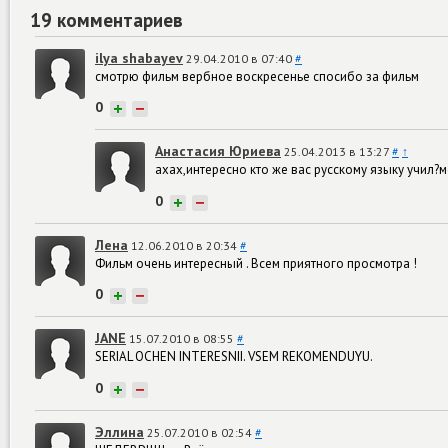
19 комментариев
ilya shabayev
29.04.2010 в 07:40
#
смотрю фильм вербное воскресенье спосибо за фильм
0
+
−
Анастасия Юриева
25.04.2013 в 13:27
#
↑
ахах,интересно кто же вас русскому языку учил?
0
+
−
Лена
12.06.2010 в 20:34
#
Фильм очень интересный . Всем приятного просмотра !
0
+
−
JANE
15.07.2010 в 08:55
#
SERIAL OCHEN INTERESNII. VSEM REKOMENDUYU.
0
+
−
Эллина
25.07.2010 в 02:54
#