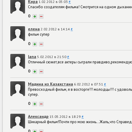
Кира
1.02.2012 в 05:03
#
Cпасибо создателям фильма! Смотрится на одном дыхании! 
0
+
−
елена
2.02.2012 в 14:14
#
фильм супер
0
+
−
lana
5.02.2012 в 21:50
#
Отличный сюжет,все актеры сыграли правдиво,рекомендую
0
+
−
Мадина из Казахстана
6.02.2012 в 07:51
#
Превосходный фильм, я в восторге!!! молодцы!!! с удово
супер.
0
+
−
Александр
15.05.2012 в 18:29
#
Шикарный фильм!Почти про мою жизнь...Жаль,что Справедлив
0
+
−