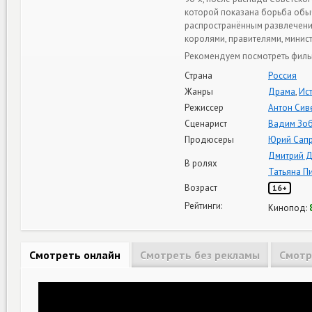
которой показана борьба обыч
распространённым развлечени
королями, правителями, минист
Рекомендуем посмотреть фильм
Страна
Россия
Жанры
Драма
,
Ис
Режиссер
Антон Сив
Сценарист
Вадим Зо
Продюсеры
Юрий Сап
Дмитрий 
В ролях
Татьяна П
Возраст
16+
Рейтинги:
Кинопод:
Смотреть онлайн
Смотреть без рекламы
Смотр