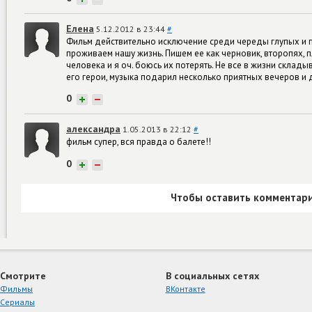
Елена
5.12.2012 в 23:44
#
Фильм действительно исключение среди череды глупых и п
проживаем нашу жизнь. Пишем ее как черновик, второпях, 
человека и я оч. боюсь их потерять. Не все в жизни склады
его герои, музыка подарил несколько приятных вечеров
0
+
−
александра
1.05.2013 в 22:12
#
фильм супер, вся правда о балете!!
0
+
−
Чтобы оставить комментари
Смотрите
В социальных сетях
Фильмы
ВКонтакте
Сериалы