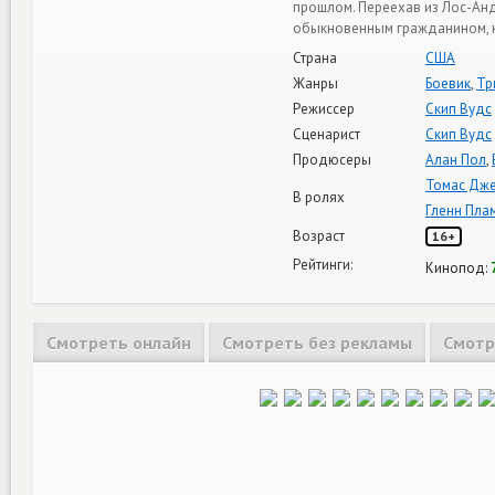
прошлом. Переехав из Лос-Анд
обыкновенным гражданином, 
Страна
США
Жанры
Боевик
,
Тр
Режиссер
Скип Вудс
Сценарист
Скип Вудс
Продюсеры
Алан Пол
,
Томас Дж
В ролях
Гленн Пла
Возраст
16+
Рейтинги:
Кинопод:
Смотреть онлайн
Смотреть без рекламы
Смотр