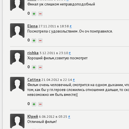
Финал уж слишком неправдоподобный
0
+
−
Elena
27.11.2011 в 18:58
#
Посмотрела с удовольствием .Оч оч понправился.
0
+
−
rishka
3.12.2011 в 23:10
#
Хороший фильм,советую посмотрет
0
+
−
Cattea
21.04.2012 в 22:14
#
Фильм очень человечный, смотрится на одном дыхании, что
том, как бы у гл.героев сложились отношения дальше, то ск
невозможно им быть вместе((
0
+
−
Юрий
6.06.2012 в 03:25
#
Отличный фильм!