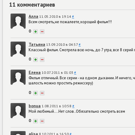
11 комментариев
Алла
11.05.2010 в 19:14
#
Всем смотреть,не пожалеете,хороший фильм!!!
0
+
−
Татьяна
13.09.2010 в 04:57
#
Классный фильм. Смотрела всю ночь, до 7 утра, все 8 серий
0
+
−
Елена
10.07.2011 в 01:03
#
Фильм отличный. Все серии - на одном дыхании. И ничего,
шалость можно простить режиссеру)
0
+
−
bonua
1.08.2011 в 10:58
#
Мой любимый....Нет слов..Обязательно смотреть всем
0
+
−
alisa
8.10.2011 в 16:50
#