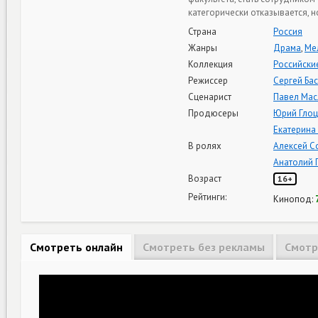
категорически отказывается, н
Страна
Россия
Жанры
Драма
,
Ме
Коллекция
Российски
Режиссер
Сергей Ба
Сценарист
Павел Мас
Продюсеры
Юрий Глоц
Екатерина
В ролях
Алексей С
Анатолий 
Возраст
16+
Рейтинги:
Кинопод:
Смотреть онлайн
Смотреть без рекламы
Смотр