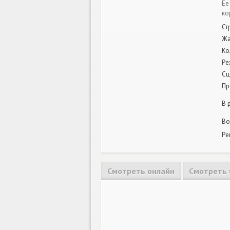
Ее
ко
Ст
Ж
Ко
Ре
Сц
Пр
В 
Во
Ре
Смотреть онлайн
Смотреть 