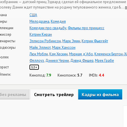
 избранник — датский принц Эдвард сделал ей официальное предложение р
ролеву Дании ждет путешествие на родину титулованного жениха, где&
…
рана
США
анры
Мелодрама
,
Комедия
ллекции
Комедии про свадьбу
,
Фильмы про принцесс
жиссер
Кэтрин Киран
енаристы
Эллисон Робинсон
,
Марк Эмин
,
Кэтрин Фьюгейт
одюсеры
Майк Эллиот
,
Марк Ханссон
Люк Мэбли
,
Кэм Хескин
,
Мэриам д’Або
,
Клеменси Бертон-Х
ролях
Феллоуз
,
Дэниел Черни
,
Дэвид Фишер
,
Мрек Грабе
зраст
12+
йтинги:
7.9
5.7
4.4
Кинопод:
Кинопоиск:
IMDb:
без рекламы
Смотреть трейлер
Кадры из фильма