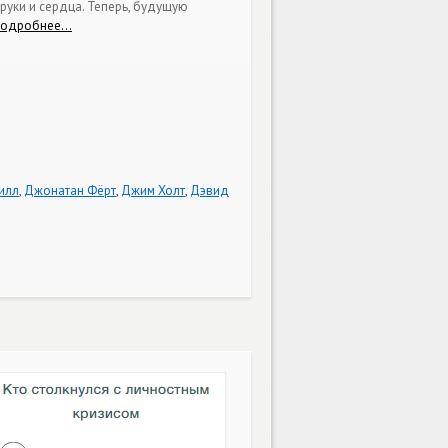
уки и сердца. Теперь, будущую
подробнее…
илл
,
Джонатан Фёрт
,
Джим Холт
,
Дэвид