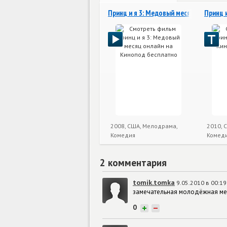
Принц и я 3: Медовый месяц
Принц и
2008, США, Мелодрама,
2010, 
Комедия
Комед
2 комментария
tomik.tomka
9.05.2010 в 00:1
замечательная молодёжная м
0
+
−