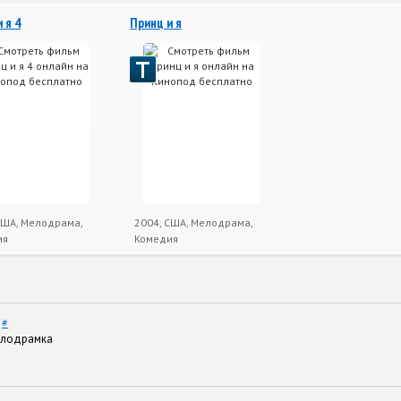
 я 4
Принц и я
США, Мелодрама,
2004, США, Мелодрама,
ия
Комедия
9
#
елодрамка