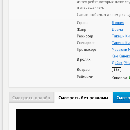
из тех ребят, которых даже с
и отвращением.
Самым любимым делом для
…
Страна
Япония
Жанр
Драма
Режиссер
Такеши Ки
Сценарист
Такеши Ки
Продюсеры
Масаюки 
Кен Канек
В ролях
Дайкэ
,
Рё 
Возраст
16+
Рейтинги:
Кинопод:
Смотреть онлайн
Смотреть без рекламы
Смотр