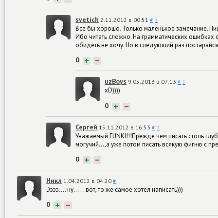
svetich
2.11.2012 в 00:51
#
↑
Всё бы хорошо. Только маленькое замечание. Пи
Ибо читать сложно. На грамматических ошибках о
обидеть не хочу. Но в следующий раз постарайся)
0
+
−
uzBoys
9.05.2013 в 07:13
#
↑
xD))))
0
+
−
Сергей
15.11.2012 в 16:53
#
↑
Уважаемый FUNKI!!!Прежде чем писать столь глу
могучий...,а уже потом писать всякую фигню с пр
0
+
−
Никл
1.04.2012 в 04:20
#
Ээээ.... ну...... вот, то же самое хотел написать)))
0
+
−