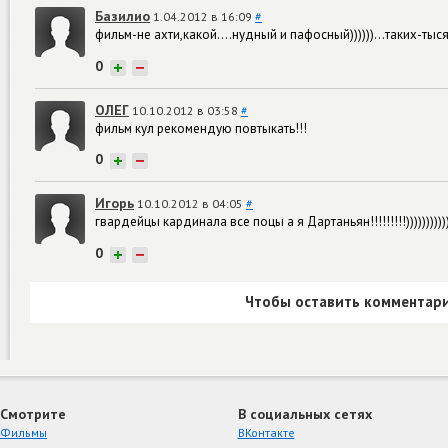
Базилио
1.04.2012 в 16:09
#
фильм-не ахти,какой....нудный и пафосный))))))...таких-тыс
0
+
−
ОЛЕГ
10.10.2012 в 03:58
#
фильм кул рекомендую повтыкать!!!
0
+
−
Игорь
10.10.2012 в 04:05
#
гвардейцы кардинала все поцы а я Дартаньян!!!!!!!!!))))))))))
0
+
−
Чтобы оставить комментари
Смотрите
В социальных сетях
Фильмы
ВКонтакте