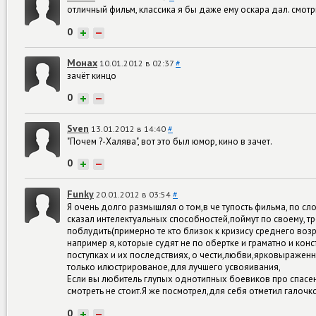
отличный фильм, классика я бы даже ему оскара дал. смот
0
+
−
Монах
10.01.2012 в 02:37
#
зачёт кинцо
0
+
−
Sven
13.01.2012 в 14:40
#
"Почем ?-Халява", вот это был юмор, кино в зачет.
0
+
−
Funky
20.01.2012 в 03:54
#
Я очень долго размышлял о том,в че тупость фильма, по 
сказал интелектуальных способностей,поймут по своему, 
поблудить(примерно те кто близок к кризису среднего возр
например я, которые судят не по обертке и граматно и ко
поступках и их последствиях, о чести,любви,ярковыраженн
только илюстрированое,для лучшего усвояивания,
Если вы любитель глупых однотипных боевиков про спасен
смотреть не стоит.Я же посмотрел,для себя отметил галочко
0
+
−