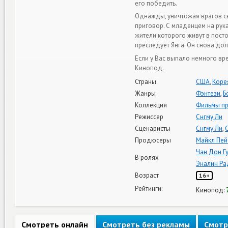
его победить.
Однажды, уничтожая врагов св
приговор. С младенцем на рук
жители которого живут в пос
преследует Янга. Он снова до
Если у Вас выпало немного вр
Кинопод.
Страны
США
,
Коре
Жанры
Фэнтези
,
Б
Коллекция
Фильмы пр
Режиссер
Снгму Ли
Сценаристы
Снгму Ли
,
Продюсеры
Майкл Пей
Чан Дон Г
В ролях
Эналин Р
Возраст
16+
Рейтинги:
Кинопод:
Смотреть онлайн
Смотреть без рекламы
Смотр