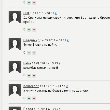
0
+
−
СВК
1.09.2011 в 01:17
#
Да Светлана, между строк читается что Вас недавно бросил
пройдет...
0
+
−
Владимир
14.09.2011 в 09:19
#
Тупее фильма не найти.
0
+
−
Baha
28.09.2011 в 13:43
#
котакбас фильм полный
0
+
−
nemoj777
17.10.2011 в 21:56
#
5 минут 7 секунд, на больше меня не хватило.
0
+
−
Павел
6.11.2011 в 03:49
#