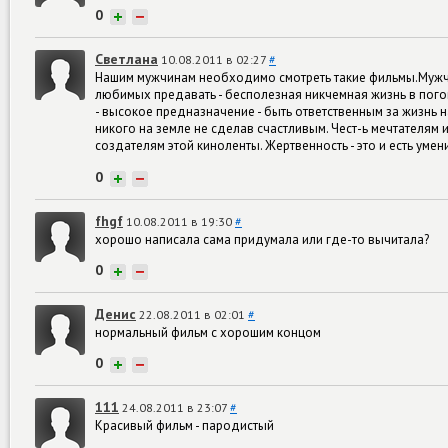
0
+
−
Светлана
10.08.2011 в 02:27
#
Нашим мужчинам необходимо смотреть такие фильмы.Мужчина 
любимых предавать - бесполезная никчемная жизнь в погон
- высокое предназначение - быть ответственным за жизнь н
никого на земле не сделав счастливым. Чест-ь мечтателям 
создателям этой киноленты. Жертвенность - это и есть умение 
0
+
−
fhgf
10.08.2011 в 19:30
#
хорошо написала сама придумала или где-то вычитала?
0
+
−
Денис
22.08.2011 в 02:01
#
нормальный фильм с хорошим концом
0
+
−
111
24.08.2011 в 23:07
#
Красивый фильм - пародистый