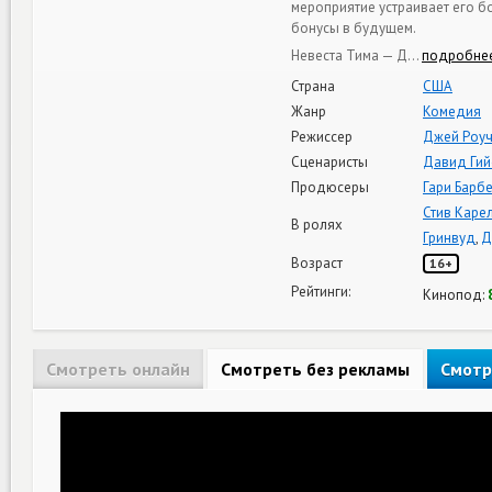
мероприятие устраивает его бо
бонусы в будущем.
Невеста Тима — Д
…
подробне
Страна
США
Жанр
Комедия
Режиссер
Джей Роу
Сценаристы
Давид Гий
Продюсеры
Гари Барб
Стив Каре
В ролях
Гринвуд
,
Д
Возраст
16+
Рейтинги:
Кинопод:
Смотреть онлайн
Смотреть без рекламы
Смотр