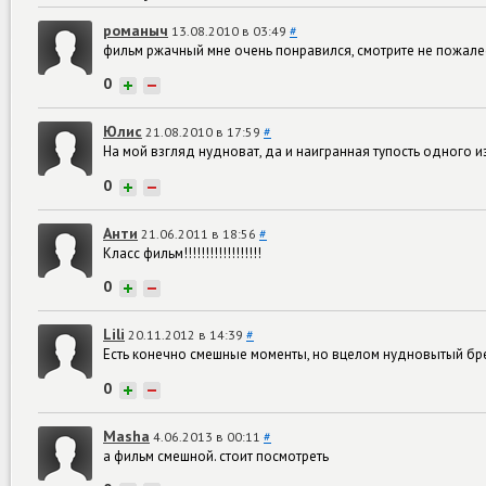
романыч
13.08.2010 в 03:49
#
фильм ржачный мне очень понравился, смотрите не пожале
0
+
−
Юлис
21.08.2010 в 17:59
#
На мой взгляд нудноват, да и наигранная тупость одного и
0
+
−
Анти
21.06.2011 в 18:56
#
Класс фильм!!!!!!!!!!!!!!!!!!
0
+
−
Lili
20.11.2012 в 14:39
#
Есть конечно смешные моменты, но вцелом нудновытый бр
0
+
−
Masha
4.06.2013 в 00:11
#
а фильм смешной. стоит посмотреть