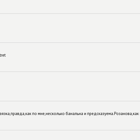
tret
язка,правда,как по мне,несколько банальна и предсказуема.Розанова,как 