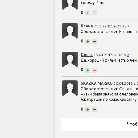
xoroszyj film.
0
+
−
Ксана
21.10.2011 в 21:19
#
Обожаю этот фильм! Розанова 
0
+
−
Ольга
13.04.2013 в 10:19
#
Да, хороший фильм! есть о чем
0
+
−
SKAZKA MARiKO
20.04.2013 в 
Обожаю этот фильм! Финягин, как
жизни была знакома с человеком
Аж мурашки по коже. Кеосаяну 
0
+
−
Чтоб