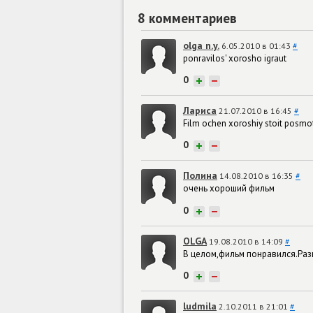
8 комментариев
olga n.y.
6.05.2010 в 01:43
#
ponravilos' xorosho igraut
0
+
−
Лариса
21.07.2010 в 16:45
#
Film ochen xoroshiy stoit posmo
0
+
−
Полина
14.08.2010 в 16:35
#
очень хороший фильм
0
+
−
OLGA
19.08.2010 в 14:09
#
В целом,фильм понравился.Разв
0
+
−
ludmila
2.10.2011 в 21:01
#