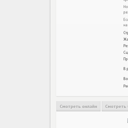
Но
ра
Ес
на
Ст
Ж
Ре
Сц
Пр
В 
Во
Ре
Смотреть онлайн
Смотреть 