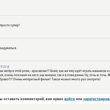
просто супер!
 задуматься
23:21
#
 актёр в этой роли, - красавчик!!! Боже, как же ему идёт играть маньяков и
, очень похожим на него: как внешне, так и в поведении. Ну, точь-в-точь. 
браво!!!! Очень интересный фильм! Такое можно много раз смотреть!
ы оставить комментарий, вам нужно
войти
или
зарегистриров