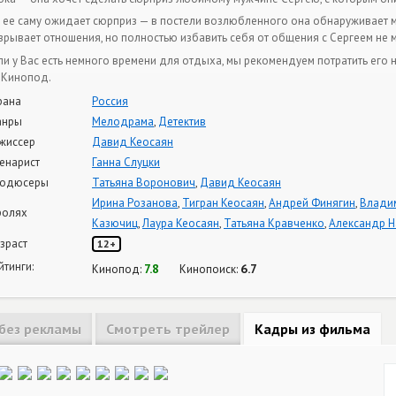
 ее саму ожидает сюрприз — в постели возлюбленного она обнаруживает 
зрывает отношения, но полностью избавить себя от общения с Сергеем не 
ли у Вас есть немного времени для отдыха, мы рекомендуем потратить ег
 Кинопод.
рана
Россия
анры
Мелодрама
,
Детектив
жиссер
Давид Кеосаян
енарист
Ганна Слуцки
одюсеры
Татьяна Воронович
,
Давид Кеосаян
Ирина Розанова
,
Тигран Кеосаян
,
Андрей Финягин
,
Влади
ролях
Казючиц
,
Лаура Кеосаян
,
Татьяна Кравченко
,
Александр 
зраст
12+
йтинги:
7.8
6.7
Кинопод:
Кинопоиск:
без рекламы
Смотреть трейлер
Кадры из фильма