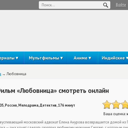
Войти
ериалы
Мультфильмы
Аниме
Индийские
а
Любовница
ильм «Любовница» смотреть онлайн
05, Россия, Мелодрама, Детектив, 176 минут
Ваша оценка:
еуспевающий московский адвокат Елена Анурова возвращается домой из П
ока — она хочет сделать сюрприз любимому мужчине Сергею, с которым они 