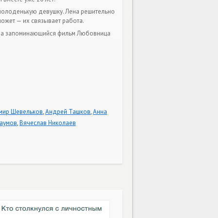
молоденькую девушку. Лена решительно
может — их связывает работа.
о на запоминающийся фильм Любовница
мир Шевельков
,
Андрей Ташков
,
Анна
Наумов
,
Вячеслав Николаев