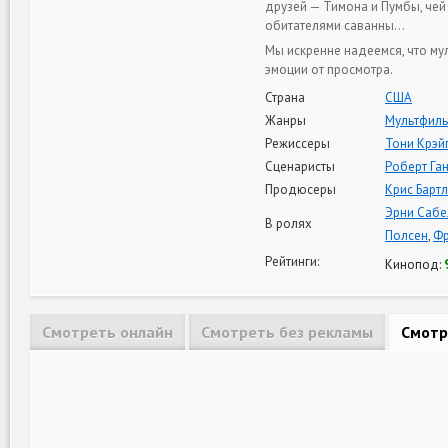
друзей — Тимона и Пумбы, чей 
обитателями саванны…
Мы искренне надеемся, что му
эмоции от просмотра.
Страна
США
Жанры
Мультфил
Режиссеры
Тони Крэй
Сценаристы
Роберт Га
Продюсеры
Крис Барт
Эрни Сабе
В ролях
Полсен
,
Фр
Рейтинги:
Кинопод:
Смотреть онлайн
Смотреть без рекламы
Смотр