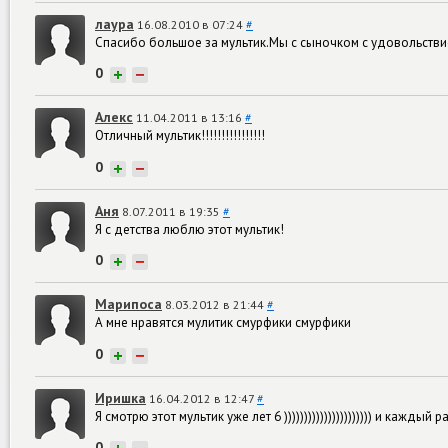
лаура
16.08.2010 в 07:24
#
Спасибо большое за мультик.Мы с сыночком с удовольствие
0
+
−
Алекс
11.04.2011 в 13:16
#
Отличный мультик!!!!!!!!!!!!!!!!
0
+
−
Аня
8.07.2011 в 19:35
#
Я с детства люблю этот мультик!
0
+
−
Марипоса
8.03.2012 в 21:44
#
А мне нравятся мулитик смурфики смурфики
0
+
−
Иришка
16.04.2012 в 12:47
#
Я смотрю этот мультик уже лет 6 )))))))))))))))))))))) и каждый р
0